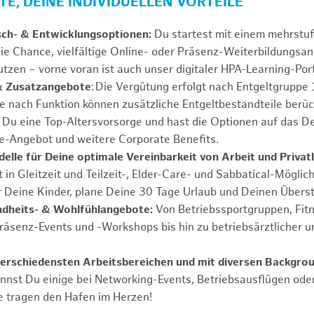
E, DEINE INDIVIDUELLEN VORTEILE
sch- & Entwicklungsoptionen:
Du startest mit einem mehrstu
ie Chance, vielfältige Online- oder Präsenz-Weiterbildungsa
tzen – vorne voran ist auch unser digitaler HPA-Learning-Port
& Zusatzangebote
: Die Vergütung erfolgt nach Entgeltgrupp
Je nach Funktion können zusätzliche Entgeltbestandteile berüc
Du eine Top-Altersvorsorge und hast die Optionen auf das De
e-Angebot und weitere Corporate Benefits.
elle für Deine optimale Vereinbarkeit von Arbeit und Privat
 in Gleitzeit und Teilzeit-, Elder-Care- und Sabbatical-Möglic
r Deine Kinder, plane Deine 30 Tage Urlaub und Deinen Übers
ndheits- & Wohlfühlangebote:
Von Betriebssportgruppen, Fit
Präsenz-Events und -Workshops bis hin zu betriebsärztlicher u
verschiedensten Arbeitsbereichen und mit diversen Backgro
annst Du einige bei Networking-Events, Betriebsausflügen od
e tragen den Hafen im Herzen!