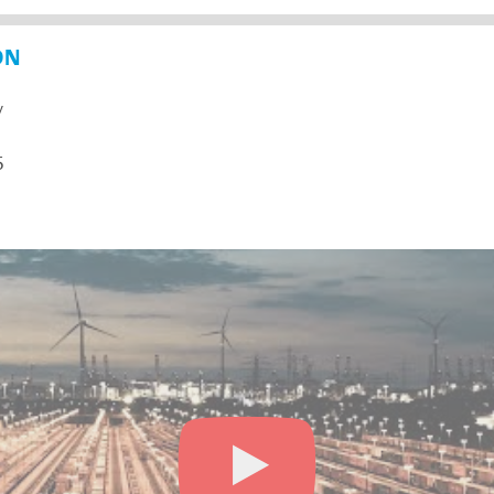
ON
y
5