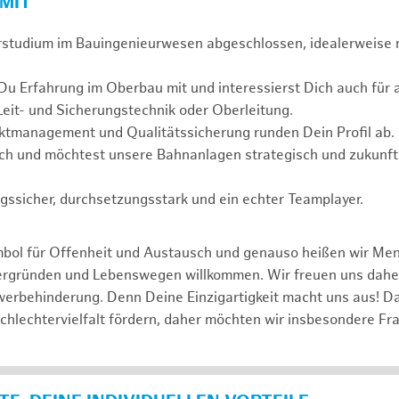
 MIT
rstudium im Bauingenieurwesen abgeschlossen, idealerweise
 Du Erfahrung im Oberbau mit und interessierst Dich auch fü
Leit- und Sicherungstechnik oder Oberleitung.
ektmanagement und Qualitätssicherung runden Dein Profil ab.
ch und möchtest unsere Bahnanlagen strategisch und zukunfts
gssicher, durchsetzungsstark und ein echter Teamplayer.
mbol für Offenheit und Austausch und genauso heißen wir Me
tergründen und Lebenswegen willkommen. Wir freuen uns dah
erbehinderung. Denn Deine Einzigartigkeit macht uns aus! D
schlechtervielfalt fördern, daher möchten wir insbesondere Fr