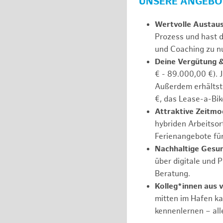
UNSERE ANGEBOT
Wertvolle Austau
Prozess und hast d
und Coaching zu nu
Deine Vergütung 
€ - 89.000,00 €). 
Außerdem erhältst 
€, das Lease-a-Bik
Attraktive Zeitmod
hybriden Arbeitsort
Ferienangebote fü
Nachhaltige Gesu
über digitale und 
Beratung.
Kolleg*innen aus 
mitten im Hafen k
kennenlernen – all