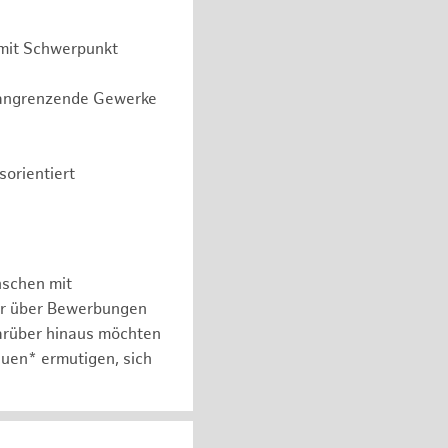
 mit Schwerpunkt
r angrenzende Gewerke
orientiert
nschen mit
er über Bewerbungen
arüber hinaus möchten
auen* ermutigen, sich