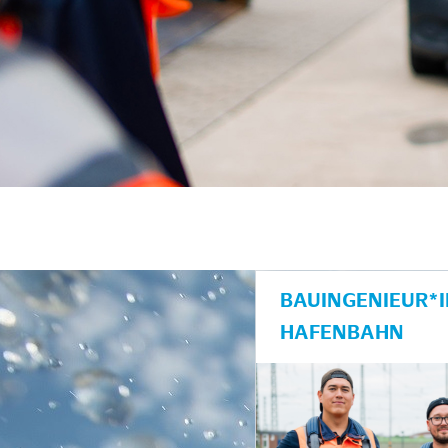
unkte anzeigen/schließen
BAUINGENIEUR*
HAFENBAHN