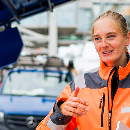
ick
d-Center der HPA
cht aller Verkehrsmeldungen im Hafen am