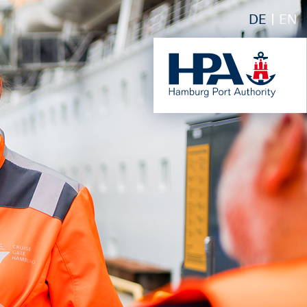
DE
EN