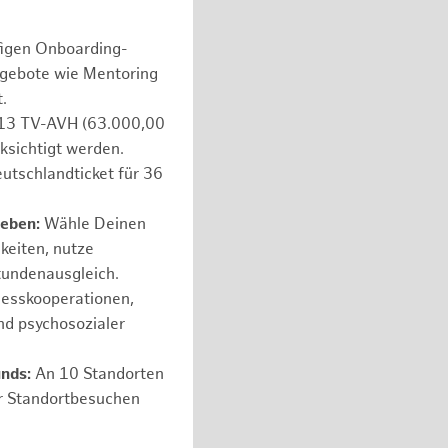
figen Onboarding-
ngebote wie Mentoring
.
e 13 TV-AVH (63.000,00
ksichtigt werden.
utschlandticket für 36
leben:
Wähle Deinen
hkeiten, nutze
tundenausgleich.
nesskooperationen,
nd psychosozialer
unds:
An 10 Standorten
er Standortbesuchen