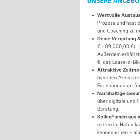
UNSERE ANGEBOT
Wertvolle Austau
Prozess und hast d
und Coaching zu nu
Deine Vergütung 
€ - 89.000,00 €). 
Außerdem erhältst 
€, das Lease-a-Bik
Attraktive Zeitmod
hybriden Arbeitsort
Ferienangebote fü
Nachhaltige Gesu
über digitale und 
Beratung.
Kolleg*innen aus 
mitten im Hafen k
kennenlernen – all