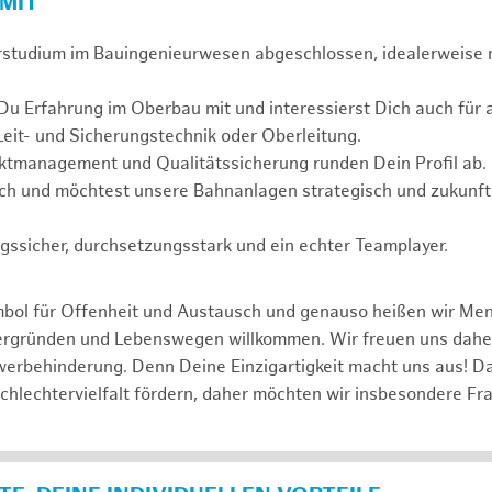
 MIT
rstudium im Bauingenieurwesen abgeschlossen, idealerweise
 Du Erfahrung im Oberbau mit und interessierst Dich auch fü
Leit- und Sicherungstechnik oder Oberleitung.
ektmanagement und Qualitätssicherung runden Dein Profil ab.
ch und möchtest unsere Bahnanlagen strategisch und zukunfts
gssicher, durchsetzungsstark und ein echter Teamplayer.
mbol für Offenheit und Austausch und genauso heißen wir Me
tergründen und Lebenswegen willkommen. Wir freuen uns dah
erbehinderung. Denn Deine Einzigartigkeit macht uns aus! D
schlechtervielfalt fördern, daher möchten wir insbesondere Fr