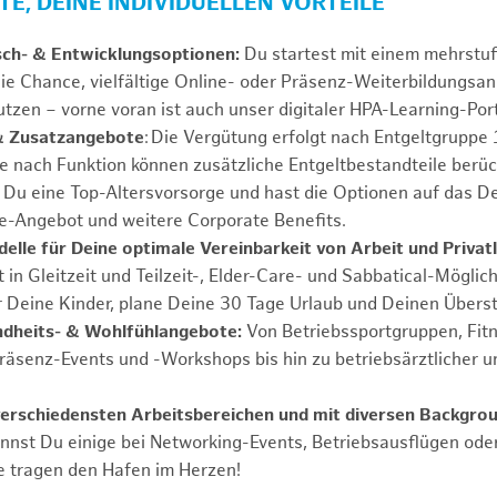
E, DEINE INDIVIDUELLEN VORTEILE
sch- & Entwicklungsoptionen:
Du startest mit einem mehrstu
ie Chance, vielfältige Online- oder Präsenz-Weiterbildungsa
tzen – vorne voran ist auch unser digitaler HPA-Learning-Port
& Zusatzangebote
: Die Vergütung erfolgt nach Entgeltgrupp
Je nach Funktion können zusätzliche Entgeltbestandteile berüc
Du eine Top-Altersvorsorge und hast die Optionen auf das De
e-Angebot und weitere Corporate Benefits.
elle für Deine optimale Vereinbarkeit von Arbeit und Privat
 in Gleitzeit und Teilzeit-, Elder-Care- und Sabbatical-Möglic
r Deine Kinder, plane Deine 30 Tage Urlaub und Deinen Übers
ndheits- & Wohlfühlangebote:
Von Betriebssportgruppen, Fit
Präsenz-Events und -Workshops bis hin zu betriebsärztlicher u
verschiedensten Arbeitsbereichen und mit diversen Backgro
annst Du einige bei Networking-Events, Betriebsausflügen od
e tragen den Hafen im Herzen!