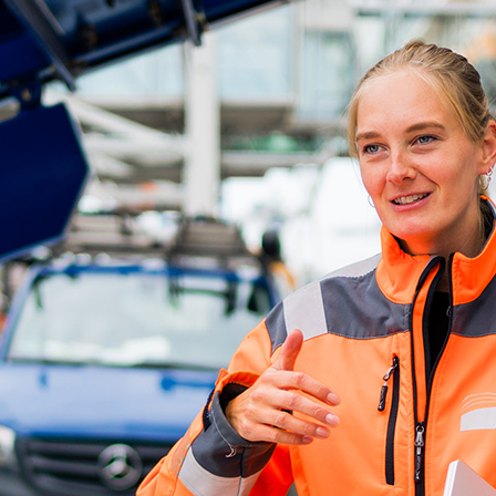
ick
d-Center der HPA
cht aller Verkehrsmeldungen im Hafen am