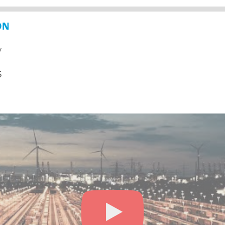
ON
y
5