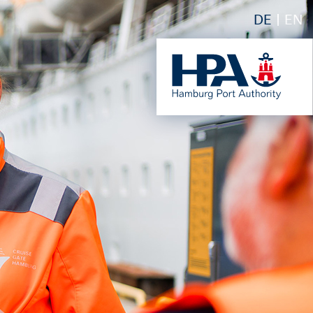
DE
EN