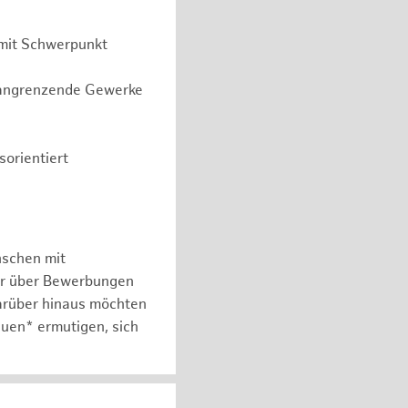
 mit Schwerpunkt
r angrenzende Gewerke
orientiert
nschen mit
er über Bewerbungen
arüber hinaus möchten
auen* ermutigen, sich