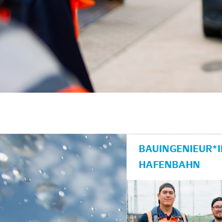
unkte anzeigen/schließen
BAUINGENIEUR*
HAFENBAHN