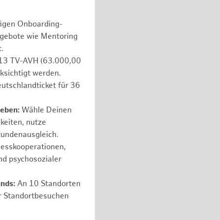
figen Onboarding-
ngebote wie Mentoring
.
e 13 TV-AVH (63.000,00
ksichtigt werden.
utschlandticket für 36
leben:
Wähle Deinen
hkeiten, nutze
tundenausgleich.
nesskooperationen,
nd psychosozialer
unds:
An 10 Standorten
er Standortbesuchen