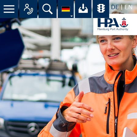
DE
EN
Menü
Alle Ansprechpartner im Überbli
Suche
Ihr Download-C
Übersicht