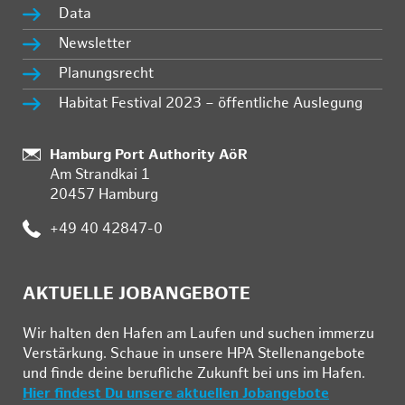
Data
Newsletter
Planungsrecht
Habitat Festival 2023 – öffentliche Auslegung
:
Hamburg Port Authority AöR
Am Strandkai 1
20457 Hamburg
:
+49 40 42847-0
AKTUELLE JOBANGEBOTE
Wir hal­ten den Ha­fen am Lau­fen und su­chen im­mer­zu
Ver­stär­kung. Schau­e in un­se­re HPA Stel­len­an­ge­bo­te
und fin­de deine be­ruf­li­che Zu­kunft bei uns im Ha­fen.
Hier findest Du unsere aktuellen Jobangebote