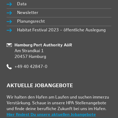
Data
Newsletter
Planungsrecht
Habitat Festival 2023 – öffentliche Auslegung
Standort:
Hamburg Port Authority AöR
Am Strandkai 1
20457 Hamburg
Telefon:
+49 40 42847-0
AKTUELLE JOBANGEBOTE
Wir hal­ten den Ha­fen am Lau­fen und su­chen im­mer­zu
Ver­stär­kung. Schau­e in un­se­re HPA Stel­len­an­ge­bo­te
und fin­de deine be­ruf­li­che Zu­kunft bei uns im Ha­fen.
Hier findest Du unsere aktuellen Jobangebote