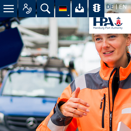
DE
EN
Suche
Ihr Download-C
Übersicht