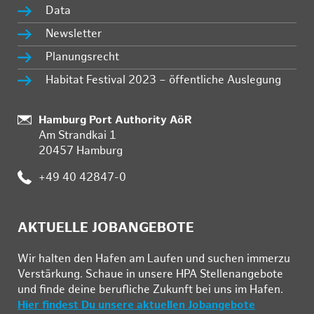
Data
Newsletter
Planungsrecht
Habitat Festival 2023 – öffentliche Auslegung
Standort:
Hamburg Port Authority AöR
Am Strandkai 1
20457 Hamburg
Telefon:
+49 40 42847-0
AKTUELLE JOBANGEBOTE
Wir hal­ten den Ha­fen am Lau­fen und su­chen im­mer­zu
Ver­stär­kung. Schau­e in un­se­re HPA Stel­len­an­ge­bo­te
und fin­de deine be­ruf­li­che Zu­kunft bei uns im Ha­fen.
Hier findest Du unsere aktuellen Jobangebote