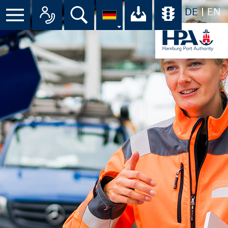
DE
EN
Suche
Ihr Download-C
Übersicht