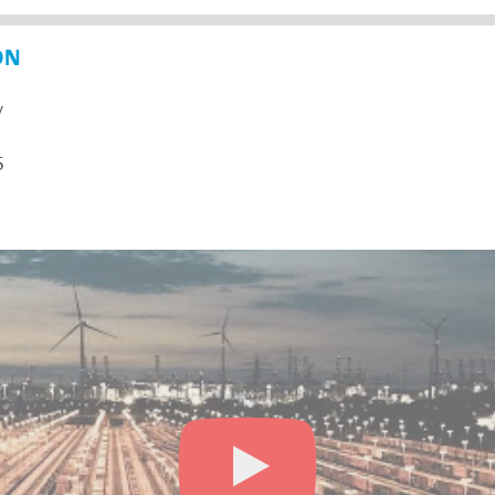
ON
y
5