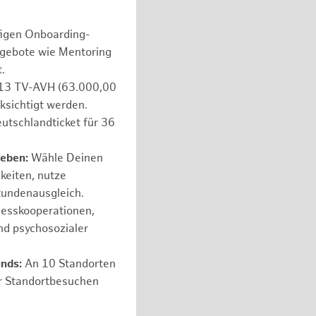
figen Onboarding-
ngebote wie Mentoring
.
e 13 TV-AVH (63.000,00
ksichtigt werden.
utschlandticket für 36
leben:
Wähle Deinen
hkeiten, nutze
tundenausgleich.
nesskooperationen,
nd psychosozialer
unds:
An 10 Standorten
er Standortbesuchen