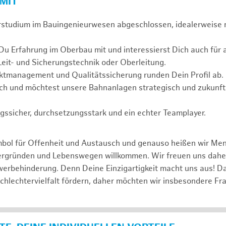
 MIT
rstudium im Bauingenieurwesen abgeschlossen, idealerweise
 Du Erfahrung im Oberbau mit und interessierst Dich auch fü
Leit- und Sicherungstechnik oder Oberleitung.
ektmanagement und Qualitätssicherung runden Dein Profil ab.
ch und möchtest unsere Bahnanlagen strategisch und zukunfts
gssicher, durchsetzungsstark und ein echter Teamplayer.
mbol für Offenheit und Austausch und genauso heißen wir Me
tergründen und Lebenswegen willkommen. Wir freuen uns dah
erbehinderung. Denn Deine Einzigartigkeit macht uns aus! D
schlechtervielfalt fördern, daher möchten wir insbesondere Fr