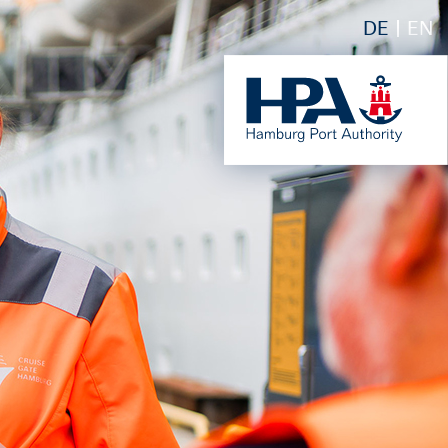
DE
EN