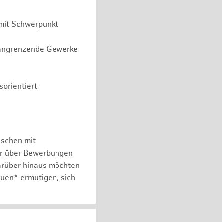
 mit Schwerpunkt
r angrenzende Gewerke
orientiert
nschen mit
er über Bewerbungen
arüber hinaus möchten
auen* ermutigen, sich