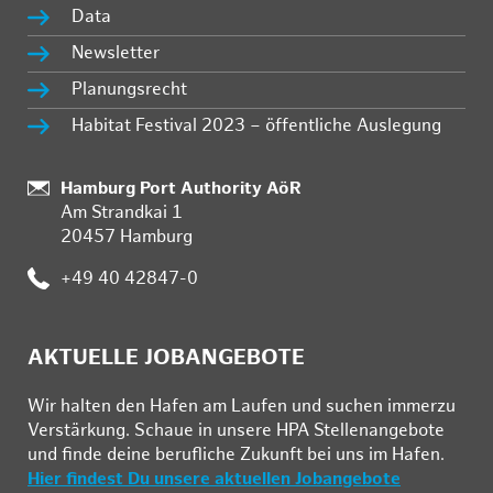
Data
Newsletter
Planungsrecht
Habitat Festival 2023 – öffentliche Auslegung
:
Hamburg Port Authority AöR
Am Strandkai 1
20457 Hamburg
:
+49 40 42847-0
AKTUELLE JOBANGEBOTE
Wir hal­ten den Ha­fen am Lau­fen und su­chen im­mer­zu
Ver­stär­kung. Schau­e in un­se­re HPA Stel­len­an­ge­bo­te
und fin­de deine be­ruf­li­che Zu­kunft bei uns im Ha­fen.
Hier findest Du unsere aktuellen Jobangebote