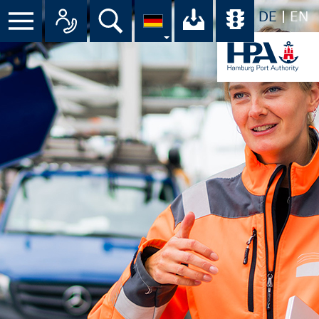
DE
EN
Menü
Alle Ansprechpartner im Überbli
Suche
Ihr Download-C
Übersicht