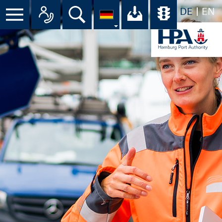
DE
EN
Menü
Alle Ansprechpartner im Überbli
Suche
Ihr Download-C
Übersicht