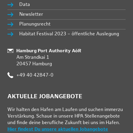
Data
Newsletter
Planungsrecht
Habitat Festival 2023 – öffentliche Auslegung
:
Hamburg Port Authority AöR
Am Strandkai 1
20457 Hamburg
:
+49 40 42847-0
AKTUELLE JOBANGEBOTE
Wir hal­ten den Ha­fen am Lau­fen und su­chen im­mer­zu
Ver­stär­kung. Schau­e in un­se­re HPA Stel­len­an­ge­bo­te
und fin­de deine be­ruf­li­che Zu­kunft bei uns im Ha­fen.
Hier findest Du unsere aktuellen Jobangebote