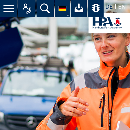
DE
EN
Suche
Ihr Download-C
Übersicht