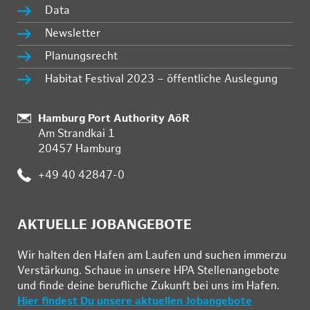
Data
Newsletter
Planungsrecht
Habitat Festival 2023 – öffentliche Auslegung
Standort:
Hamburg Port Authority AöR
Am Strandkai 1
20457 Hamburg
Telefon:
+49 40 42847-0
AKTUELLE JOBANGEBOTE
Wir hal­ten den Ha­fen am Lau­fen und su­chen im­mer­zu
Ver­stär­kung. Schau­e in un­se­re HPA Stel­len­an­ge­bo­te
und fin­de deine be­ruf­li­che Zu­kunft bei uns im Ha­fen.
Hier findest Du unsere aktuellen Jobangebote