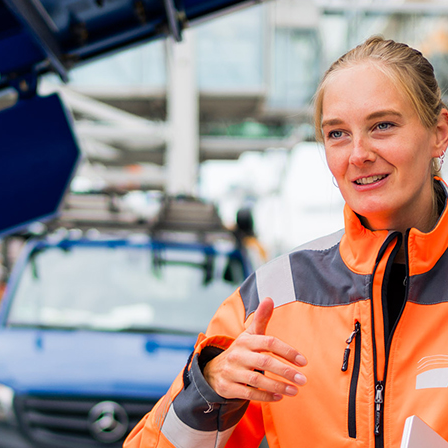
d-Center der HPA
cht aller Verkehrsmeldungen im Hafen am