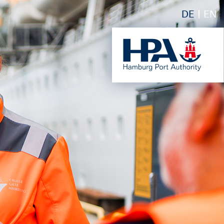
DE
EN