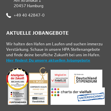
Am Strandkai 1
20457 Hamburg
Telefon:
+49 40 42847-0
AKTUELLE JOBANGEBOTE
Wir hal­ten den Ha­fen am Lau­fen und su­chen im­mer­zu
Ver­stär­kung. Schau­e in un­se­re HPA Stel­len­an­ge­bo­te
und fin­de deine be­ruf­li­che Zu­kunft bei uns im Ha­fen.
Hier findest Du unsere aktuellen Jobangebote