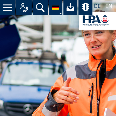
DE
EN
Suche
Ihr Download-C
Übersicht