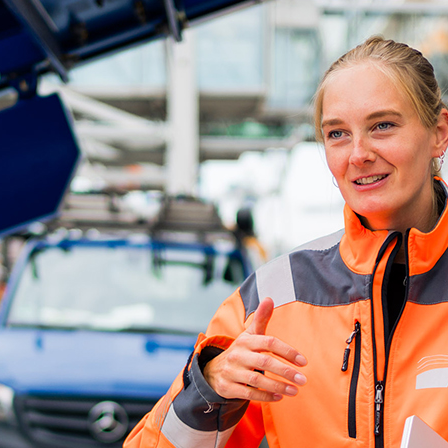
d-Center der HPA
cht aller Verkehrsmeldungen im Hafen am