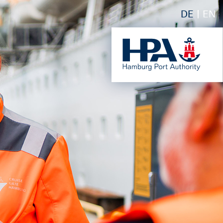
DE
EN