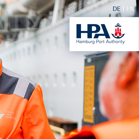
DE
EN