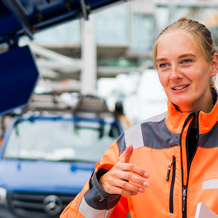
ick
d-Center der HPA
cht aller Verkehrsmeldungen im Hafen am