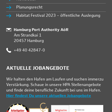
Planungsrecht
Habitat Festival 2023 – öffentliche Auslegung
Standort:
Hamburg Port Authority AöR
Am Strandkai 1
20457 Hamburg
Telefon:
+49 40 42847-0
AKTUELLE JOBANGEBOTE
Wir hal­ten den Ha­fen am Lau­fen und su­chen im­mer­zu
Ver­stär­kung. Schau­e in un­se­re HPA Stel­len­an­ge­bo­te
und fin­de deine be­ruf­li­che Zu­kunft bei uns im Ha­fen.
Hier findest Du unsere aktuellen Jobangebote