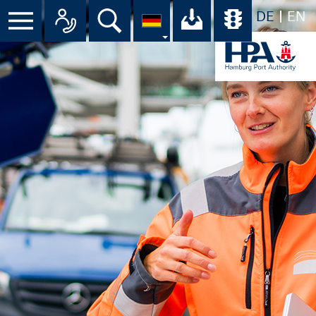
DE
EN
Suche
Ihr Download-C
Übersicht