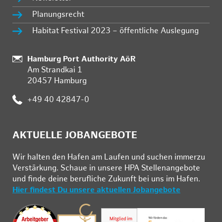
Planungsrecht
Habitat Festival 2023 – öffentliche Auslegung
Standort:
Hamburg Port Authority AöR
Am Strandkai 1
20457 Hamburg
Telefon:
+49 40 42847-0
AKTUELLE JOBANGEBOTE
Wir hal­ten den Ha­fen am Lau­fen und su­chen im­mer­zu
Ver­stär­kung. Schau­e in un­se­re HPA Stel­len­an­ge­bo­te
und fin­de deine be­ruf­li­che Zu­kunft bei uns im Ha­fen.
Hier findest Du unsere aktuellen Jobangebote