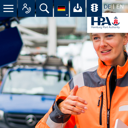
DE
EN
Suche
Ihr Download-C
Übersicht