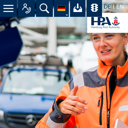
DE
EN
Menü
Alle Ansprechpartner im Überbli
Suche
Ihr Download-C
Übersicht