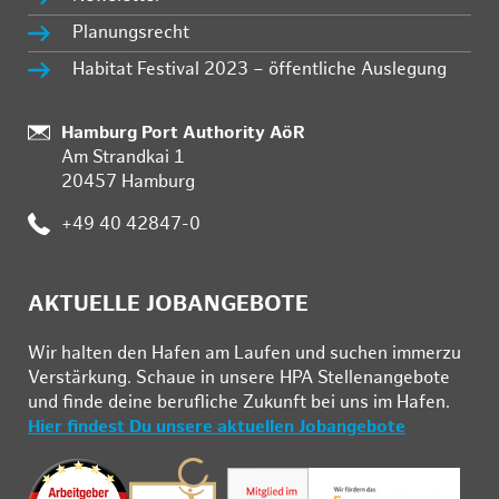
Planungsrecht
Habitat Festival 2023 – öffentliche Auslegung
Standort:
Hamburg Port Authority AöR
Am Strandkai 1
20457 Hamburg
Telefon:
+49 40 42847-0
AKTUELLE JOBANGEBOTE
Wir hal­ten den Ha­fen am Lau­fen und su­chen im­mer­zu
Ver­stär­kung. Schau­e in un­se­re HPA Stel­len­an­ge­bo­te
und fin­de deine be­ruf­li­che Zu­kunft bei uns im Ha­fen.
Hier findest Du unsere aktuellen Jobangebote