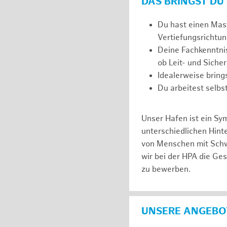
DAS BRINGST DU
Du hast einen Mast
Vertiefungsrichtun
Deine Fachkenntnis
ob Leit- und Siche
Idealerweise brin
Du arbeitest selbs
Unser Hafen ist ein Sy
unterschiedlichen Hin
von Menschen mit Schw
wir bei der HPA die Ge
zu bewerben.
UNSERE ANGEBOT