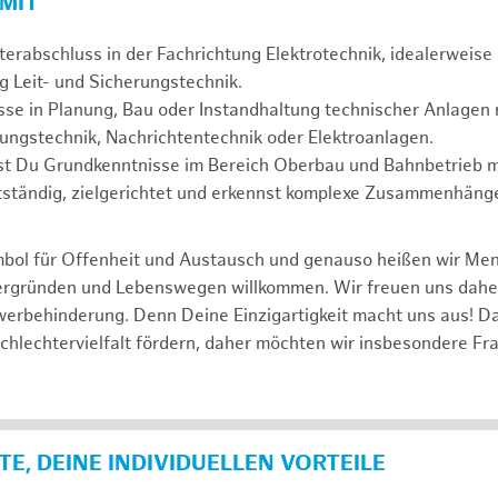
 MIT
erabschluss in der Fachrichtung Elektrotechnik, idealerweise 
g Leit- und Sicherungstechnik.
se in Planung, Bau oder Instandhaltung technischer Anlagen r
rungstechnik, Nachrichtentechnik oder Elektroanlagen.
gst Du Grundkenntnisse im Bereich Oberbau und Bahnbetrieb m
tständig, zielgerichtet und erkennst komplexe Zusammenhänge
mbol für Offenheit und Austausch und genauso heißen wir Me
tergründen und Lebenswegen willkommen. Wir freuen uns dah
erbehinderung. Denn Deine Einzigartigkeit macht uns aus! D
schlechtervielfalt fördern, daher möchten wir insbesondere Fr
E, DEINE INDIVIDUELLEN VORTEILE