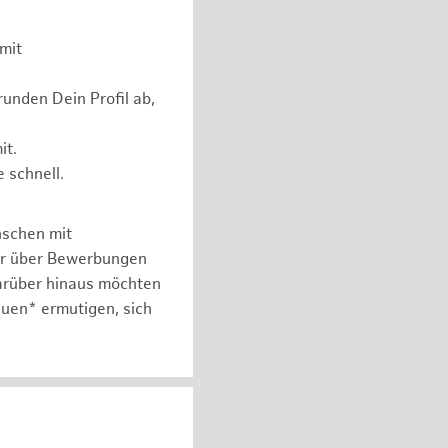
mit
unden Dein Profil ab,
it.
 schnell.
nschen mit
er über Bewerbungen
arüber hinaus möchten
auen* ermutigen, sich