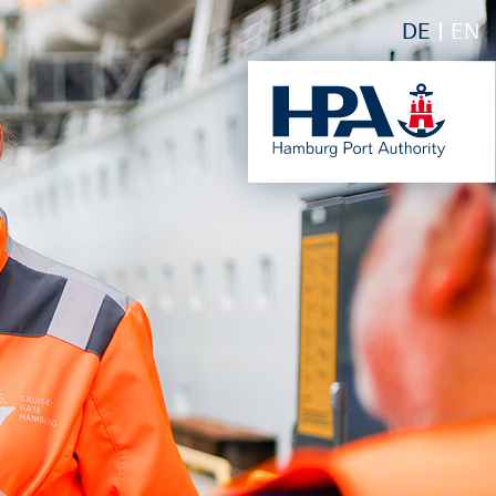
DE
EN