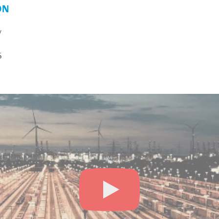
ON
y
5