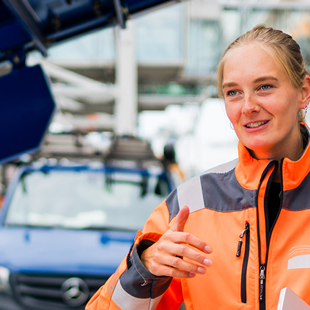
ick
d-Center der HPA
cht aller Verkehrsmeldungen im Hafen am