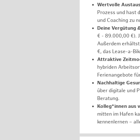
Wertvolle Austau
Prozess und hast d
und Coaching zu nu
Deine Vergütung 
€ - 89.000,00 €). 
Außerdem erhältst 
€, das Lease-a-Bik
Attraktive Zeitmod
hybriden Arbeitsort
Ferienangebote fü
Nachhaltige Gesu
über digitale und 
Beratung.
Kolleg*innen aus 
mitten im Hafen k
kennenlernen – all