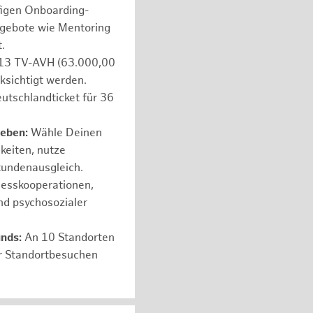
figen Onboarding-
ngebote wie Mentoring
.
e 13 TV-AVH (63.000,00
ksichtigt werden.
utschlandticket für 36
leben:
Wähle Deinen
hkeiten, nutze
tundenausgleich.
nesskooperationen,
nd psychosozialer
unds:
An 10 Standorten
er Standortbesuchen