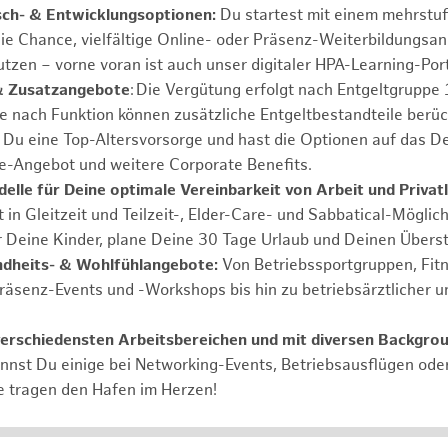
sch- & Entwicklungsoptionen:
Du startest mit einem mehrstu
ie Chance, vielfältige Online- oder Präsenz-Weiterbildungsa
tzen – vorne voran ist auch unser digitaler HPA-Learning-Port
& Zusatzangebote
: Die Vergütung erfolgt nach Entgeltgrupp
Je nach Funktion können zusätzliche Entgeltbestandteile berüc
Du eine Top-Altersvorsorge und hast die Optionen auf das De
e-Angebot und weitere Corporate Benefits.
elle für Deine optimale Vereinbarkeit von Arbeit und Privat
 in Gleitzeit und Teilzeit-, Elder-Care- und Sabbatical-Möglic
r Deine Kinder, plane Deine 30 Tage Urlaub und Deinen Übers
ndheits- & Wohlfühlangebote:
Von Betriebssportgruppen, Fit
Präsenz-Events und -Workshops bis hin zu betriebsärztlicher u
verschiedensten Arbeitsbereichen und mit diversen Backgro
annst Du einige bei Networking-Events, Betriebsausflügen od
e tragen den Hafen im Herzen!