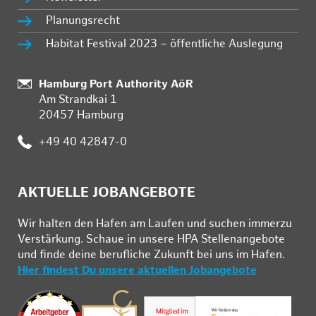
Planungsrecht
Habitat Festival 2023 – öffentliche Auslegung
Standort:
Hamburg Port Authority AöR
Am Strandkai 1
20457 Hamburg
Telefon:
+49 40 42847-0
AKTUELLE JOBANGEBOTE
Wir hal­ten den Ha­fen am Lau­fen und su­chen im­mer­zu
Ver­stär­kung. Schau­e in un­se­re HPA Stel­len­an­ge­bo­te
und fin­de deine be­ruf­li­che Zu­kunft bei uns im Ha­fen.
Hier findest Du unsere aktuellen Jobangebote