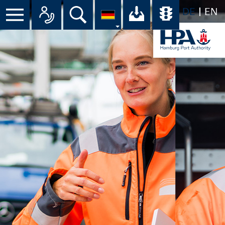
DE
EN
Suche
Ihr Download-C
Übersicht