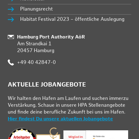
Planungsrecht
Habitat Festival 2023 – öffentliche Auslegung
:
Hamburg Port Authority AöR
Am Strandkai 1
20457 Hamburg
:
+49 40 42847-0
AKTUELLE JOBANGEBOTE
Wir hal­ten den Ha­fen am Lau­fen und su­chen im­mer­zu
Ver­stär­kung. Schau­e in un­se­re HPA Stel­len­an­ge­bo­te
und fin­de deine be­ruf­li­che Zu­kunft bei uns im Ha­fen.
Hier findest Du unsere aktuellen Jobangebote