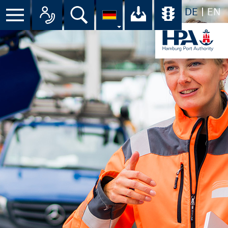
DE
EN
Menü
Alle Ansprechpartner im Überbli
Suche
Ihr Download-C
Übersicht