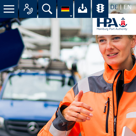
DE
EN
Menü
Alle Ansprechpartner im Überbli
Suche
Ihr Download-C
Übersicht