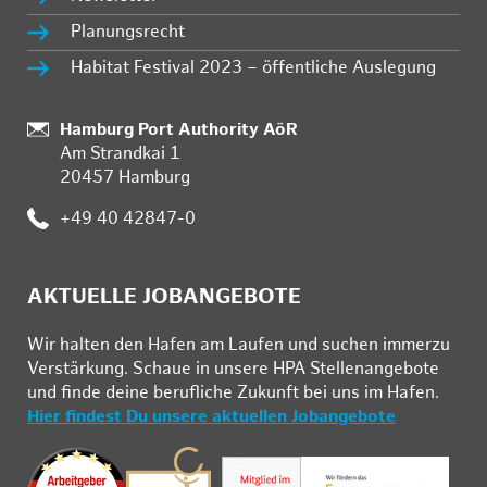
Planungsrecht
Habitat Festival 2023 – öffentliche Auslegung
:
Hamburg Port Authority AöR
Am Strandkai 1
20457 Hamburg
:
+49 40 42847-0
AKTUELLE JOBANGEBOTE
Wir hal­ten den Ha­fen am Lau­fen und su­chen im­mer­zu
Ver­stär­kung. Schau­e in un­se­re HPA Stel­len­an­ge­bo­te
und fin­de deine be­ruf­li­che Zu­kunft bei uns im Ha­fen.
Hier findest Du unsere aktuellen Jobangebote