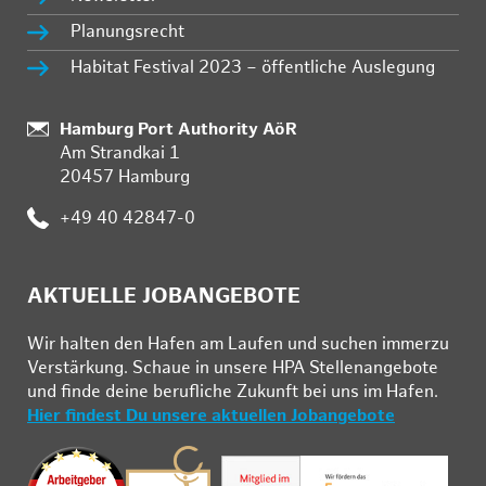
Planungsrecht
Habitat Festival 2023 – öffentliche Auslegung
:
Hamburg Port Authority AöR
Am Strandkai 1
20457 Hamburg
:
+49 40 42847-0
AKTUELLE JOBANGEBOTE
Wir hal­ten den Ha­fen am Lau­fen und su­chen im­mer­zu
Ver­stär­kung. Schau­e in un­se­re HPA Stel­len­an­ge­bo­te
und fin­de deine be­ruf­li­che Zu­kunft bei uns im Ha­fen.
Hier findest Du unsere aktuellen Jobangebote