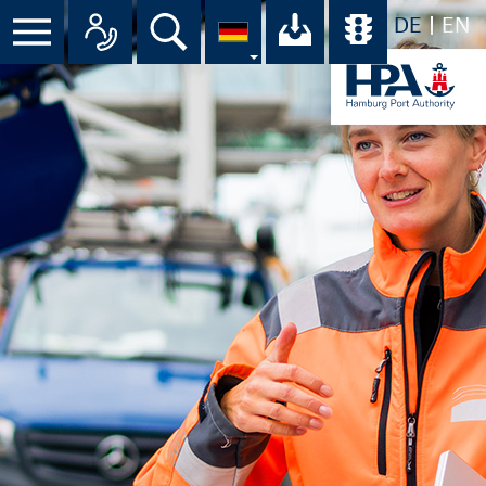
DE
EN
Menü
Alle Ansprechpartner im Überbli
Suche
Ihr Download-C
Übersicht