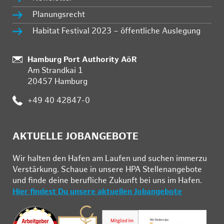
Planungsrecht
Habitat Festival 2023 – öffentliche Auslegung
:
Hamburg Port Authority AöR
Am Strandkai 1
20457 Hamburg
:
+49 40 42847-0
AKTUELLE JOBANGEBOTE
Wir hal­ten den Ha­fen am Lau­fen und su­chen im­mer­zu
Ver­stär­kung. Schau­e in un­se­re HPA Stel­len­an­ge­bo­te
und fin­de deine be­ruf­li­che Zu­kunft bei uns im Ha­fen.
Hier findest Du unsere aktuellen Jobangebote