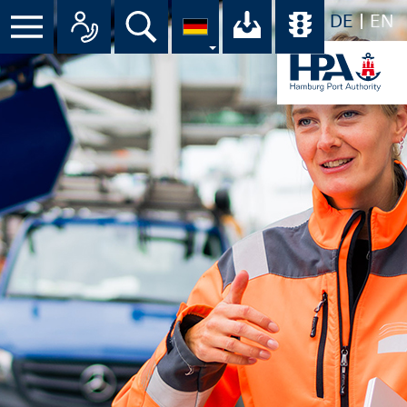
DE
EN
Menü
Alle Ansprechpartner im Überbli
Suche
Ihr Download-C
Übersicht