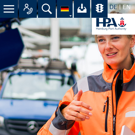
DE
EN
Menü
Alle Ansprechpartner im Überbli
Suche
Ihr Download-C
Übersicht