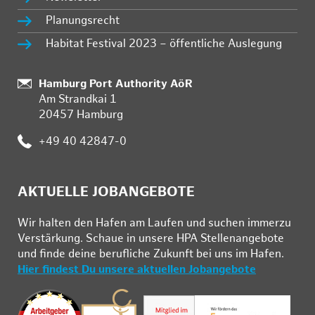
Planungsrecht
Habitat Festival 2023 – öffentliche Auslegung
:
Hamburg Port Authority AöR
Am Strandkai 1
20457 Hamburg
:
+49 40 42847-0
AKTUELLE JOBANGEBOTE
Wir hal­ten den Ha­fen am Lau­fen und su­chen im­mer­zu
Ver­stär­kung. Schau­e in un­se­re HPA Stel­len­an­ge­bo­te
und fin­de deine be­ruf­li­che Zu­kunft bei uns im Ha­fen.
Hier findest Du unsere aktuellen Jobangebote