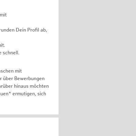
mit
unden Dein Profil ab,
it.
 schnell.
nschen mit
er über Bewerbungen
arüber hinaus möchten
auen* ermutigen, sich