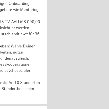
figen Onboarding-
ngebote wie Mentoring
.
e 13 TV-AVH (63.000,00
ksichtigt werden.
utschlandticket für 36
leben:
Wähle Deinen
hkeiten, nutze
tundenausgleich.
nesskooperationen,
nd psychosozialer
unds:
An 10 Standorten
er Standortbesuchen