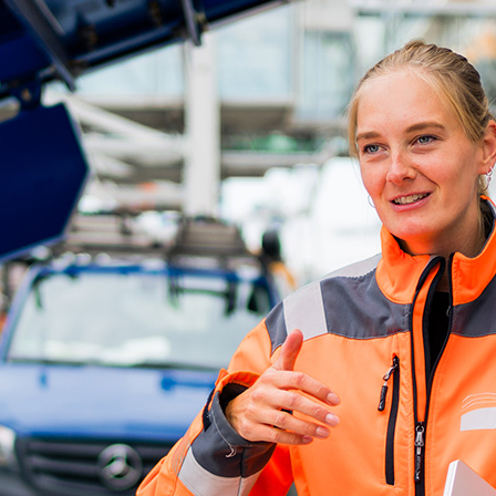
ick
d-Center der HPA
cht aller Verkehrsmeldungen im Hafen am