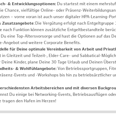
sch- & Entwicklungsoptionen:
Du startest mit einem mehrstu
ie Chance, vielfältige Online- oder Präsenz-Weiterbildungsa
tzen – vorne voran ist auch unser digitaler HPA-Learning-Port
& Zusatzangebote
: Die Vergütung erfolgt nach Entgeltgrupp
Je nach Funktion können zusätzliche Entgeltbestandteile berüc
Du eine Top-Altersvorsorge und hast die Optionen auf das De
e-Angebot und weitere Corporate Benefits.
elle für Deine optimale Vereinbarkeit von Arbeit und Privat
 in Gleitzeit und Teilzeit-, Elder-Care- und Sabbatical-Möglic
r Deine Kinder, plane Deine 30 Tage Urlaub und Deinen Übers
ndheits- & Wohlfühlangebote:
Von Betriebssportgruppen, Fit
Präsenz-Events und -Workshops bis hin zu betriebsärztlicher u
verschiedensten Arbeitsbereichen und mit diversen Backgro
annst Du einige bei Networking-Events, Betriebsausflügen od
e tragen den Hafen im Herzen!