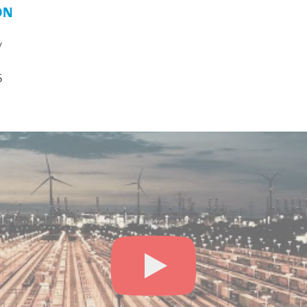
ON
y
5