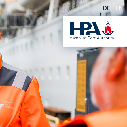
DE
EN