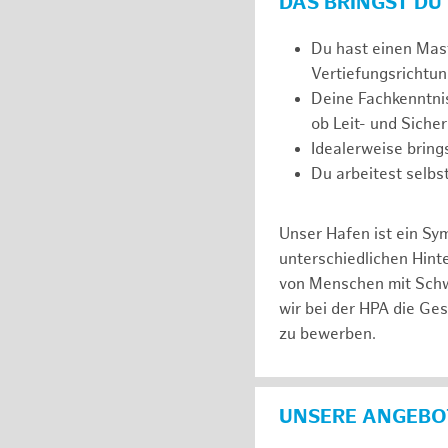
DAS BRINGST DU
Du hast einen Mast
Vertiefungsrichtun
Deine Fachkenntnis
ob Leit- und Siche
Idealerweise brin
Du arbeitest selbs
Unser Hafen ist ein Sy
unterschiedlichen Hin
von Menschen mit Schw
wir bei der HPA die Ge
zu bewerben.
UNSERE ANGEBOT