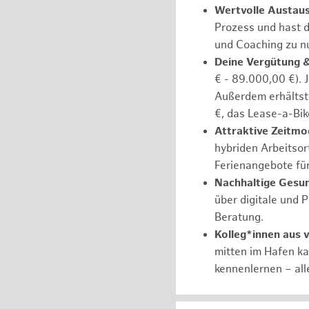
Wertvolle Austau
Prozess und hast d
und Coaching zu nu
Deine Vergütung 
€ - 89.000,00 €). 
Außerdem erhältst 
€, das Lease-a-Bik
Attraktive Zeitmod
hybriden Arbeitsort
Ferienangebote fü
Nachhaltige Gesu
über digitale und 
Beratung.
Kolleg*innen aus 
mitten im Hafen k
kennenlernen – all