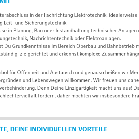
 MIT
erabschluss in der Fachrichtung Elektrotechnik, idealerweise 
g Leit- und Sicherungstechnik.
se in Planung, Bau oder Instandhaltung technischer Anlagen r
rungstechnik, Nachrichtentechnik oder Elektroanlagen.
gst Du Grundkenntnisse im Bereich Oberbau und Bahnbetrieb m
tständig, zielgerichtet und erkennst komplexe Zusammenhänge
mbol für Offenheit und Austausch und genauso heißen wir Me
tergründen und Lebenswegen willkommen. Wir freuen uns dah
erbehinderung. Denn Deine Einzigartigkeit macht uns aus! D
schlechtervielfalt fördern, daher möchten wir insbesondere Fr
E, DEINE INDIVIDUELLEN VORTEILE