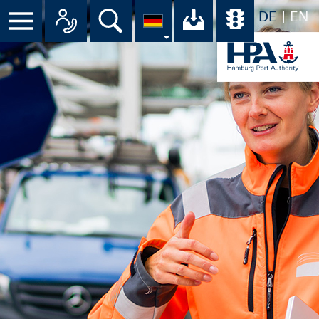
DE
EN
Menü
Alle Ansprechpartner im Überbli
Suche
Ihr Download-C
Übersicht