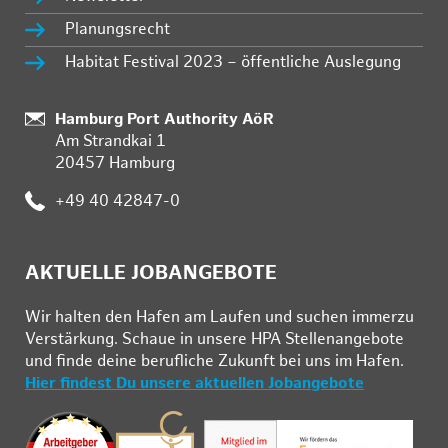
Planungsrecht
Habitat Festival 2023 – öffentliche Auslegung
Standort:
Hamburg Port Authority AöR
Am Strandkai 1
20457 Hamburg
Telefon:
+49 40 42847-0
AKTUELLE JOBANGEBOTE
Wir hal­ten den Ha­fen am Lau­fen und su­chen im­mer­zu
Ver­stär­kung. Schau­e in un­se­re HPA Stel­len­an­ge­bo­te
und fin­de deine be­ruf­li­che Zu­kunft bei uns im Ha­fen.
Hier findest Du unsere aktuellen Jobangebote