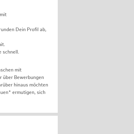
mit
unden Dein Profil ab,
it.
 schnell.
nschen mit
er über Bewerbungen
arüber hinaus möchten
auen* ermutigen, sich