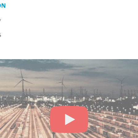
ON
y
5