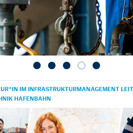
UR*IN IM INFRASTRUKTURMANAGEMENT LEIT
HNIK HAFENBAHN