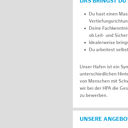
DAS BRINGST DU
Du hast einen Mast
Vertiefungsrichtun
Deine Fachkenntnis
ob Leit- und Siche
Idealerweise brin
Du arbeitest selbs
Unser Hafen ist ein Sy
unterschiedlichen Hin
von Menschen mit Schw
wir bei der HPA die Ge
zu bewerben.
UNSERE ANGEBOT