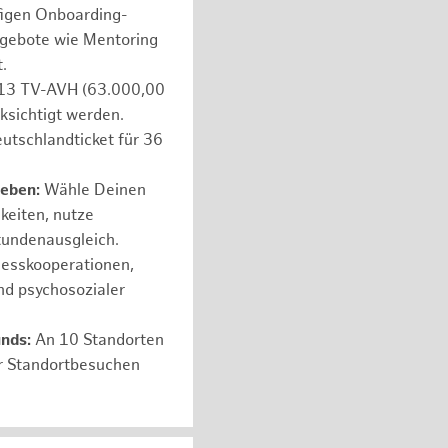
figen Onboarding-
ngebote wie Mentoring
.
e 13 TV-AVH (63.000,00
ksichtigt werden.
utschlandticket für 36
leben:
Wähle Deinen
hkeiten, nutze
tundenausgleich.
nesskooperationen,
nd psychosozialer
unds:
An 10 Standorten
er Standortbesuchen