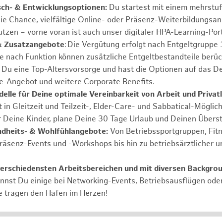
sch- & Entwicklungsoptionen:
Du startest mit einem mehrstu
ie Chance, vielfältige Online- oder Präsenz-Weiterbildungsa
tzen – vorne voran ist auch unser digitaler HPA-Learning-Port
& Zusatzangebote
: Die Vergütung erfolgt nach Entgeltgrupp
Je nach Funktion können zusätzliche Entgeltbestandteile berüc
Du eine Top-Altersvorsorge und hast die Optionen auf das De
e-Angebot und weitere Corporate Benefits.
elle für Deine optimale Vereinbarkeit von Arbeit und Privat
 in Gleitzeit und Teilzeit-, Elder-Care- und Sabbatical-Möglic
r Deine Kinder, plane Deine 30 Tage Urlaub und Deinen Übers
ndheits- & Wohlfühlangebote:
Von Betriebssportgruppen, Fit
Präsenz-Events und -Workshops bis hin zu betriebsärztlicher u
verschiedensten Arbeitsbereichen und mit diversen Backgro
annst Du einige bei Networking-Events, Betriebsausflügen od
e tragen den Hafen im Herzen!