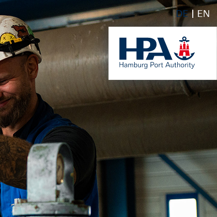
DE
EN