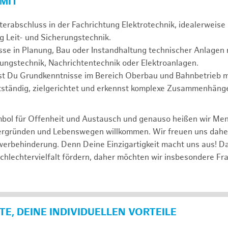
 MIT
erabschluss in der Fachrichtung Elektrotechnik, idealerweise 
g Leit- und Sicherungstechnik.
se in Planung, Bau oder Instandhaltung technischer Anlagen r
rungstechnik, Nachrichtentechnik oder Elektroanlagen.
gst Du Grundkenntnisse im Bereich Oberbau und Bahnbetrieb m
tständig, zielgerichtet und erkennst komplexe Zusammenhänge
mbol für Offenheit und Austausch und genauso heißen wir Me
tergründen und Lebenswegen willkommen. Wir freuen uns dah
erbehinderung. Denn Deine Einzigartigkeit macht uns aus! D
schlechtervielfalt fördern, daher möchten wir insbesondere Fr
E, DEINE INDIVIDUELLEN VORTEILE