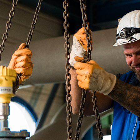
ick
d-Center der HPA
cht aller Verkehrsmeldungen im Hafen am