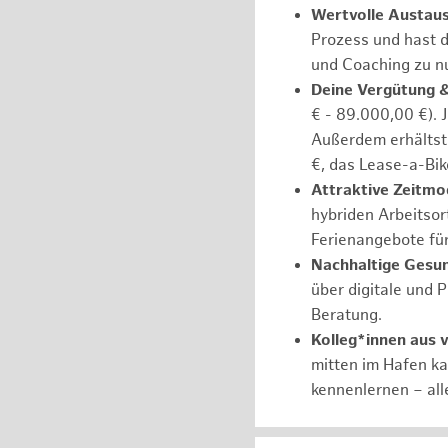
Wertvolle Austau
Prozess und hast d
und Coaching zu nu
Deine Vergütung 
€ - 89.000,00 €). 
Außerdem erhältst 
€, das Lease-a-Bik
Attraktive Zeitmod
hybriden Arbeitsort
Ferienangebote fü
Nachhaltige Gesu
über digitale und 
Beratung.
Kolleg*innen aus 
mitten im Hafen k
kennenlernen – all