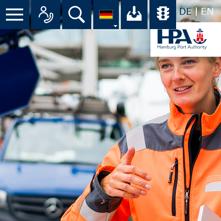
DE
EN
Suche
Ihr Download-C
Übersicht