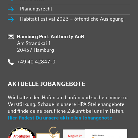
Planungsrecht
Habitat Festival 2023 – öffentliche Auslegung
Standort:
Hamburg Port Authority AöR
Am Strandkai 1
20457 Hamburg
Telefon:
+49 40 42847-0
AKTUELLE JOBANGEBOTE
Wir hal­ten den Ha­fen am Lau­fen und su­chen im­mer­zu
Ver­stär­kung. Schau­e in un­se­re HPA Stel­len­an­ge­bo­te
und fin­de deine be­ruf­li­che Zu­kunft bei uns im Ha­fen.
Hier findest Du unsere aktuellen Jobangebote