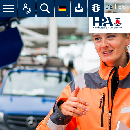
DE
EN
Menü
Alle Ansprechpartner im Überbli
Suche
Ihr Download-C
Übersicht