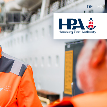
DE
EN