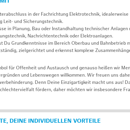
 MIT
erabschluss in der Fachrichtung Elektrotechnik, idealerweise 
g Leit- und Sicherungstechnik.
se in Planung, Bau oder Instandhaltung technischer Anlagen r
rungstechnik, Nachrichtentechnik oder Elektroanlagen.
gst Du Grundkenntnisse im Bereich Oberbau und Bahnbetrieb m
tständig, zielgerichtet und erkennst komplexe Zusammenhänge
mbol für Offenheit und Austausch und genauso heißen wir Me
tergründen und Lebenswegen willkommen. Wir freuen uns dah
erbehinderung. Denn Deine Einzigartigkeit macht uns aus! D
schlechtervielfalt fördern, daher möchten wir insbesondere Fr
E, DEINE INDIVIDUELLEN VORTEILE