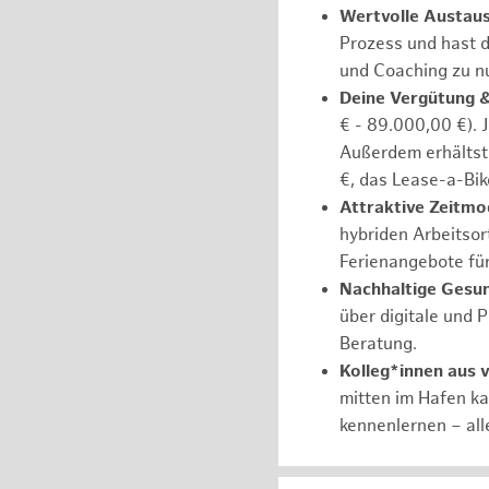
Wertvolle Austau
Prozess und hast d
und Coaching zu nu
Deine Vergütung 
€ - 89.000,00 €). 
Außerdem erhältst 
€, das Lease-a-Bik
Attraktive Zeitmod
hybriden Arbeitsort
Ferienangebote fü
Nachhaltige Gesu
über digitale und 
Beratung.
Kolleg*innen aus 
mitten im Hafen k
kennenlernen – all