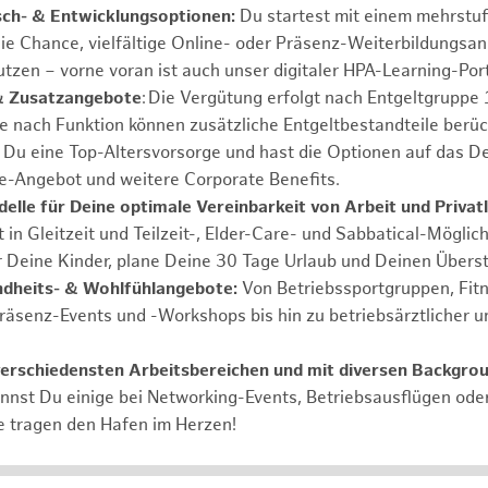
sch- & Entwicklungsoptionen:
Du startest mit einem mehrstu
ie Chance, vielfältige Online- oder Präsenz-Weiterbildungsa
tzen – vorne voran ist auch unser digitaler HPA-Learning-Port
& Zusatzangebote
: Die Vergütung erfolgt nach Entgeltgrupp
Je nach Funktion können zusätzliche Entgeltbestandteile berüc
Du eine Top-Altersvorsorge und hast die Optionen auf das De
e-Angebot und weitere Corporate Benefits.
elle für Deine optimale Vereinbarkeit von Arbeit und Privat
 in Gleitzeit und Teilzeit-, Elder-Care- und Sabbatical-Möglic
r Deine Kinder, plane Deine 30 Tage Urlaub und Deinen Übers
ndheits- & Wohlfühlangebote:
Von Betriebssportgruppen, Fit
Präsenz-Events und -Workshops bis hin zu betriebsärztlicher u
verschiedensten Arbeitsbereichen und mit diversen Backgro
annst Du einige bei Networking-Events, Betriebsausflügen od
e tragen den Hafen im Herzen!