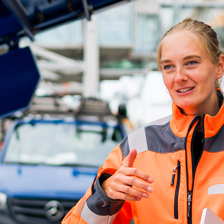
ick
d-Center der HPA
cht aller Verkehrsmeldungen im Hafen am