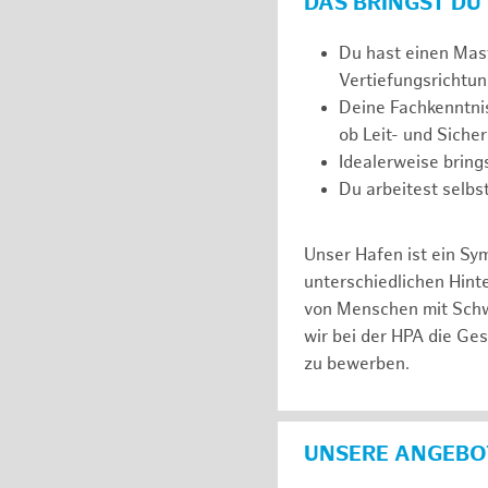
DAS BRINGST DU
Du hast einen Mast
Vertiefungsrichtun
Deine Fachkenntnis
ob Leit- und Siche
Idealerweise brin
Du arbeitest selbs
Unser Hafen ist ein Sy
unterschiedlichen Hin
von Menschen mit Schw
wir bei der HPA die Ge
zu bewerben.
UNSERE ANGEBOT