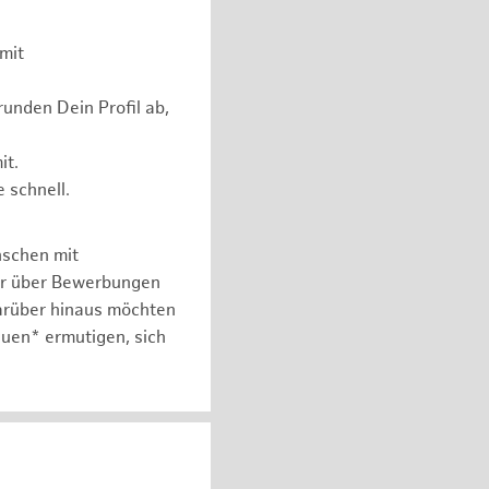
mit
unden Dein Profil ab,
it.
 schnell.
nschen mit
er über Bewerbungen
arüber hinaus möchten
auen* ermutigen, sich