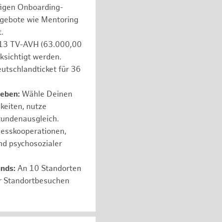
figen Onboarding-
ngebote wie Mentoring
.
e 13 TV-AVH (63.000,00
ksichtigt werden.
utschlandticket für 36
leben:
Wähle Deinen
hkeiten, nutze
tundenausgleich.
nesskooperationen,
nd psychosozialer
unds:
An 10 Standorten
er Standortbesuchen