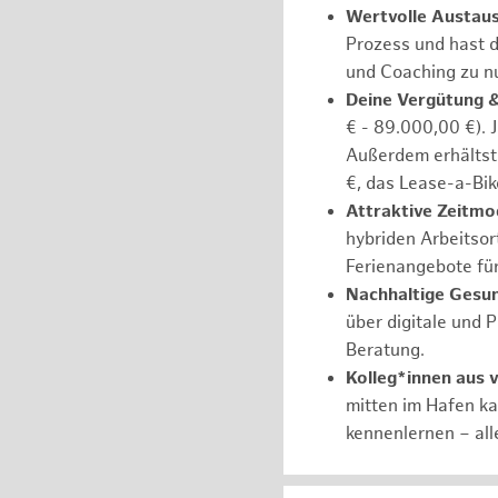
Wertvolle Austau
Prozess und hast d
und Coaching zu nu
Deine Vergütung 
€ - 89.000,00 €). 
Außerdem erhältst 
€, das Lease-a-Bik
Attraktive Zeitmod
hybriden Arbeitsort
Ferienangebote fü
Nachhaltige Gesu
über digitale und 
Beratung.
Kolleg*innen aus 
mitten im Hafen k
kennenlernen – all