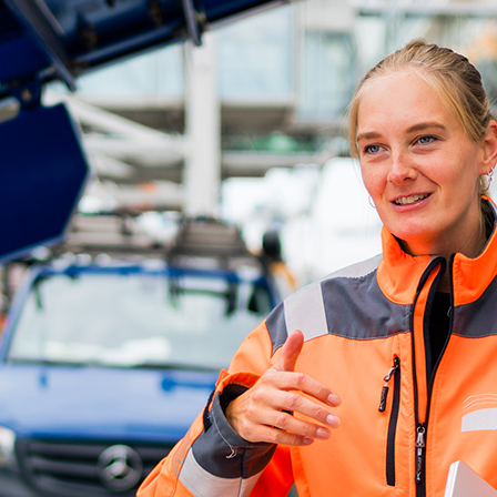
ick
d-Center der HPA
cht aller Verkehrsmeldungen im Hafen am