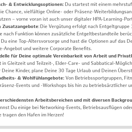
sch- & Entwicklungsoptionen:
Du startest mit einem mehrstu
ie Chance, vielfältige Online- oder Präsenz-Weiterbildungsa
tzen – vorne voran ist auch unser digitaler HPA-Learning-Port
& Zusatzangebote
: Die Vergütung erfolgt nach Entgeltgrupp
Je nach Funktion können zusätzliche Entgeltbestandteile berüc
Du eine Top-Altersvorsorge und hast die Optionen auf das De
e-Angebot und weitere Corporate Benefits.
elle für Deine optimale Vereinbarkeit von Arbeit und Privat
 in Gleitzeit und Teilzeit-, Elder-Care- und Sabbatical-Möglic
r Deine Kinder, plane Deine 30 Tage Urlaub und Deinen Übers
ndheits- & Wohlfühlangebote:
Von Betriebssportgruppen, Fit
Präsenz-Events und -Workshops bis hin zu betriebsärztlicher u
verschiedensten Arbeitsbereichen und mit diversen Backgro
annst Du einige bei Networking-Events, Betriebsausflügen od
e tragen den Hafen im Herzen!