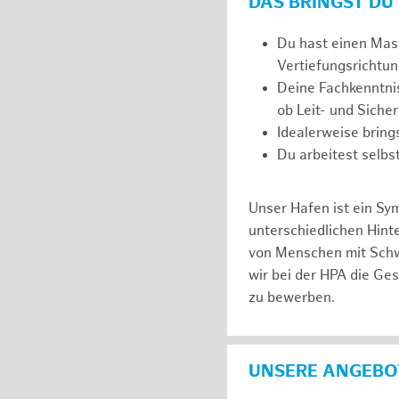
DAS BRINGST DU
Du hast einen Mast
Vertiefungsrichtun
Deine Fachkenntnis
ob Leit- und Siche
Idealerweise brin
Du arbeitest selbs
Unser Hafen ist ein Sy
unterschiedlichen Hin
von Menschen mit Schw
wir bei der HPA die Ge
zu bewerben.
UNSERE ANGEBOT