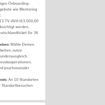
figen Onboarding-
ngebote wie Mentoring
.
e 13 TV-AVH (63.000,00
ksichtigt werden.
utschlandticket für 36
leben:
Wähle Deinen
hkeiten, nutze
tundenausgleich.
nesskooperationen,
nd psychosozialer
unds:
An 10 Standorten
er Standortbesuchen