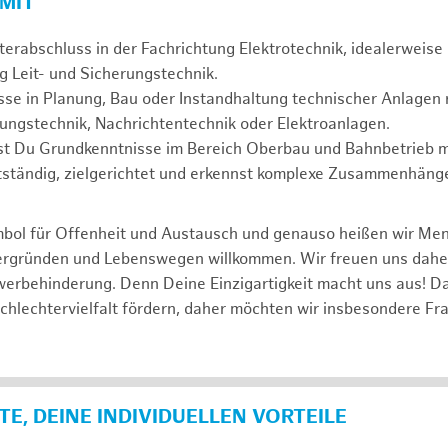
 MIT
erabschluss in der Fachrichtung Elektrotechnik, idealerweise 
g Leit- und Sicherungstechnik.
se in Planung, Bau oder Instandhaltung technischer Anlagen r
rungstechnik, Nachrichtentechnik oder Elektroanlagen.
gst Du Grundkenntnisse im Bereich Oberbau und Bahnbetrieb m
tständig, zielgerichtet und erkennst komplexe Zusammenhänge
mbol für Offenheit und Austausch und genauso heißen wir Me
tergründen und Lebenswegen willkommen. Wir freuen uns dah
erbehinderung. Denn Deine Einzigartigkeit macht uns aus! D
schlechtervielfalt fördern, daher möchten wir insbesondere Fr
E, DEINE INDIVIDUELLEN VORTEILE