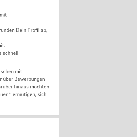
mit
unden Dein Profil ab,
it.
 schnell.
nschen mit
er über Bewerbungen
arüber hinaus möchten
auen* ermutigen, sich