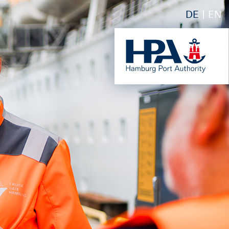
DE
EN