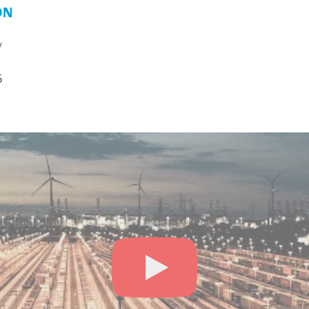
ON
y
5