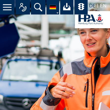
DE
EN
Suche
Ihr Download-C
Übersicht