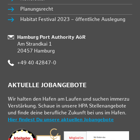
Planungsrecht
Habitat Festival 2023 – öffentliche Auslegung
Standort:
Hamburg Port Authority AöR
Am Strandkai 1
20457 Hamburg
Telefon:
+49 40 42847-0
AKTUELLE JOBANGEBOTE
Wir hal­ten den Ha­fen am Lau­fen und su­chen im­mer­zu
Ver­stär­kung. Schau­e in un­se­re HPA Stel­len­an­ge­bo­te
und fin­de deine be­ruf­li­che Zu­kunft bei uns im Ha­fen.
Hier findest Du unsere aktuellen Jobangebote