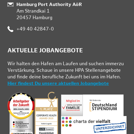
Standort:
Hamburg Port Authority AöR
Am Strandkai 1
20457 Hamburg
Telefon:
+49 40 42847-0
AKTUELLE JOBANGEBOTE
Wir hal­ten den Ha­fen am Lau­fen und su­chen im­mer­zu
Ver­stär­kung. Schau­e in un­se­re HPA Stel­len­an­ge­bo­te
und fin­de deine be­ruf­li­che Zu­kunft bei uns im Ha­fen.
Hier findest Du unsere aktuellen Jobangebote