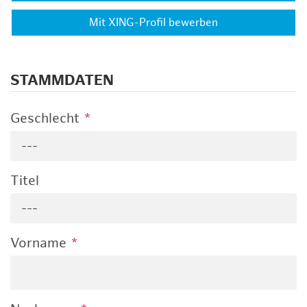
Mit XING-Profil bewerben
STAMMDATEN
Geschlecht
*
---
Titel
---
Vorname
*