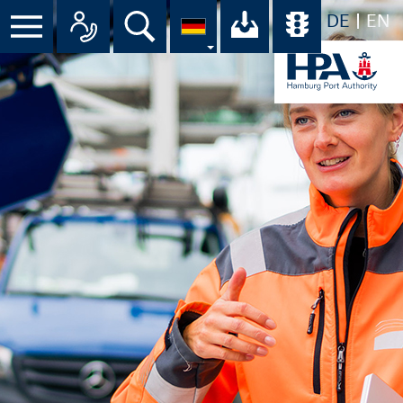
DE
EN
Suche
Ihr Download-C
Übersicht