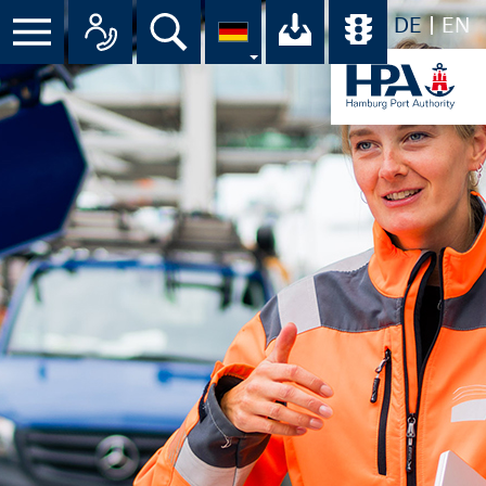
DE
EN
Suche
Ihr Download-C
Übersicht