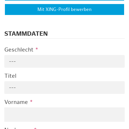
Mit XING-Profil bewerben
STAMMDATEN
Geschlecht
*
---
Titel
---
Vorname
*