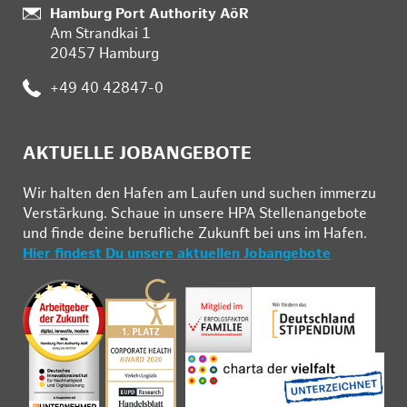
Standort:
Hamburg Port Authority AöR
Am Strandkai 1
20457 Hamburg
Telefon:
+49 40 42847-0
AKTUELLE JOBANGEBOTE
Wir hal­ten den Ha­fen am Lau­fen und su­chen im­mer­zu
Ver­stär­kung. Schau­e in un­se­re HPA Stel­len­an­ge­bo­te
und fin­de deine be­ruf­li­che Zu­kunft bei uns im Ha­fen.
Hier findest Du unsere aktuellen Jobangebote