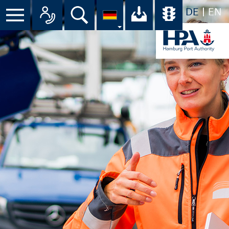
DE
EN
Menü
Alle Ansprechpartner im Überbli
Suche
Ihr Download-C
Übersicht