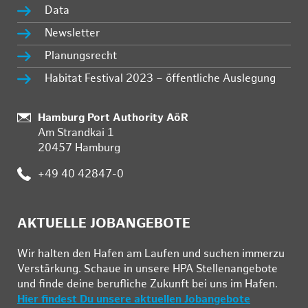
Data
Newsletter
Planungsrecht
Habitat Festival 2023 – öffentliche Auslegung
:
Hamburg Port Authority AöR
Am Strandkai 1
20457 Hamburg
:
+49 40 42847-0
AKTUELLE JOBANGEBOTE
Wir hal­ten den Ha­fen am Lau­fen und su­chen im­mer­zu
Ver­stär­kung. Schau­e in un­se­re HPA Stel­len­an­ge­bo­te
und fin­de deine be­ruf­li­che Zu­kunft bei uns im Ha­fen.
Hier findest Du unsere aktuellen Jobangebote