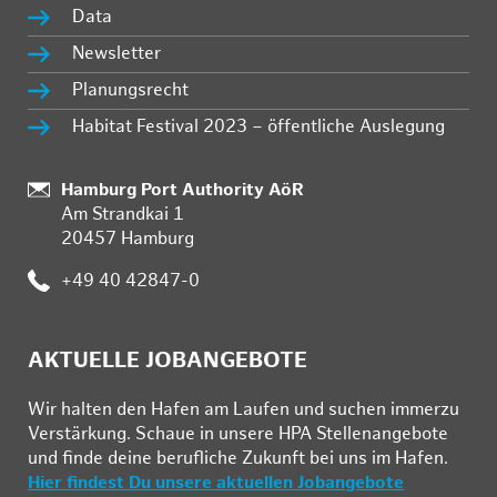
Data
Newsletter
Planungsrecht
Habitat Festival 2023 – öffentliche Auslegung
:
Hamburg Port Authority AöR
Am Strandkai 1
20457 Hamburg
:
+49 40 42847-0
AKTUELLE JOBANGEBOTE
Wir hal­ten den Ha­fen am Lau­fen und su­chen im­mer­zu
Ver­stär­kung. Schau­e in un­se­re HPA Stel­len­an­ge­bo­te
und fin­de deine be­ruf­li­che Zu­kunft bei uns im Ha­fen.
Hier findest Du unsere aktuellen Jobangebote