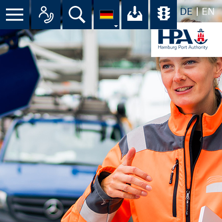
DE
EN
Menü
Alle Ansprechpartner im Überbli
Suche
Ihr Download-C
Übersicht