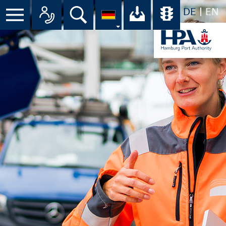
DE
EN
Menü
Alle Ansprechpartner im Überbli
Suche
Ihr Download-C
Übersicht