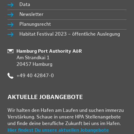
Data
Newsletter
Planungsrecht
Habitat Festival 2023 – öffentliche Auslegung
:
Hamburg Port Authority AöR
Am Strandkai 1
20457 Hamburg
:
+49 40 42847-0
AKTUELLE JOBANGEBOTE
Wir hal­ten den Ha­fen am Lau­fen und su­chen im­mer­zu
Ver­stär­kung. Schau­e in un­se­re HPA Stel­len­an­ge­bo­te
und fin­de deine be­ruf­li­che Zu­kunft bei uns im Ha­fen.
Hier findest Du unsere aktuellen Jobangebote