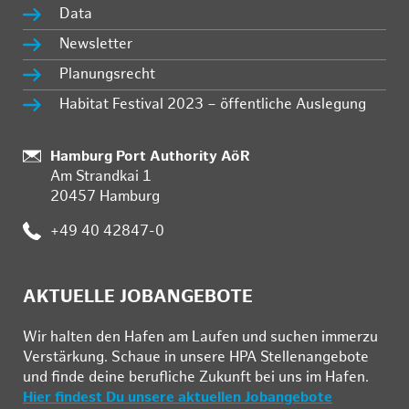
Data
Newsletter
Planungsrecht
Habitat Festival 2023 – öffentliche Auslegung
Standort:
Hamburg Port Authority AöR
Am Strandkai 1
20457 Hamburg
Telefon:
+49 40 42847-0
AKTUELLE JOBANGEBOTE
Wir hal­ten den Ha­fen am Lau­fen und su­chen im­mer­zu
Ver­stär­kung. Schau­e in un­se­re HPA Stel­len­an­ge­bo­te
und fin­de deine be­ruf­li­che Zu­kunft bei uns im Ha­fen.
Hier findest Du unsere aktuellen Jobangebote