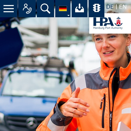
DE
EN
Suche
Ihr Download-C
Übersicht