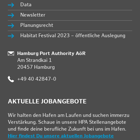
Data
Newsletter
Planungsrecht
Habitat Festival 2023 – öffentliche Auslegung
Standort:
Hamburg Port Authority AöR
Am Strandkai 1
20457 Hamburg
Telefon:
+49 40 42847-0
AKTUELLE JOBANGEBOTE
Wir hal­ten den Ha­fen am Lau­fen und su­chen im­mer­zu
Ver­stär­kung. Schau­e in un­se­re HPA Stel­len­an­ge­bo­te
und fin­de deine be­ruf­li­che Zu­kunft bei uns im Ha­fen.
Hier findest Du unsere aktuellen Jobangebote