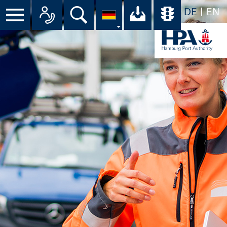
DE
EN
Menü
Alle Ansprechpartner im Überbli
Suche
Ihr Download-C
Übersicht