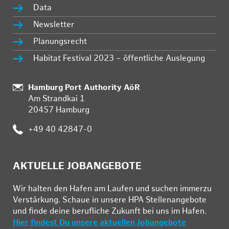
Data
Newsletter
Planungsrecht
Habitat Festival 2023 – öffentliche Auslegung
Standort:
Hamburg Port Authority AöR
Am Strandkai 1
20457 Hamburg
Telefon:
+49 40 42847-0
AKTUELLE JOBANGEBOTE
Wir hal­ten den Ha­fen am Lau­fen und su­chen im­mer­zu
Ver­stär­kung. Schau­e in un­se­re HPA Stel­len­an­ge­bo­te
und fin­de deine be­ruf­li­che Zu­kunft bei uns im Ha­fen.
Hier findest Du unsere aktuellen Jobangebote