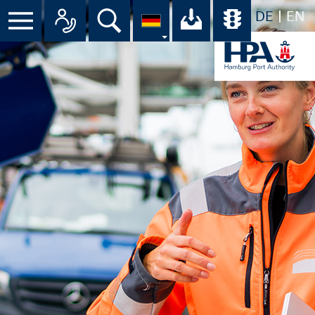
DE
EN
Suche
Ihr Download-C
Übersicht