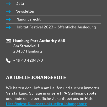
Data
Newsletter
Planungsrecht
Habitat Festival 2023 – öffentliche Auslegung
:
Hamburg Port Authority AöR
Am Strandkai 1
20457 Hamburg
:
+49 40 42847-0
AKTUELLE JOBANGEBOTE
Wir hal­ten den Ha­fen am Lau­fen und su­chen im­mer­zu
Ver­stär­kung. Schau­e in un­se­re HPA Stel­len­an­ge­bo­te
und fin­de deine be­ruf­li­che Zu­kunft bei uns im Ha­fen.
Hier findest Du unsere aktuellen Jobangebote