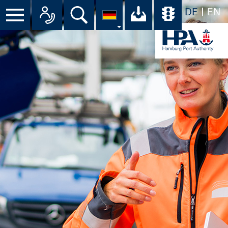
DE
EN
Menü
Alle Ansprechpartner im Überbli
Suche
Ihr Download-C
Übersicht