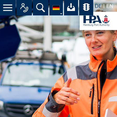
DE
EN
Suche
Ihr Download-C
Übersicht