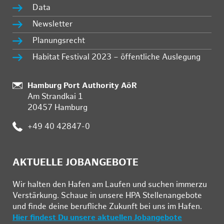
Data
Newsletter
Planungsrecht
Habitat Festival 2023 – öffentliche Auslegung
Standort:
Hamburg Port Authority AöR
Am Strandkai 1
20457 Hamburg
Telefon:
+49 40 42847-0
AKTUELLE JOBANGEBOTE
Wir hal­ten den Ha­fen am Lau­fen und su­chen im­mer­zu
Ver­stär­kung. Schau­e in un­se­re HPA Stel­len­an­ge­bo­te
und fin­de deine be­ruf­li­che Zu­kunft bei uns im Ha­fen.
Hier findest Du unsere aktuellen Jobangebote