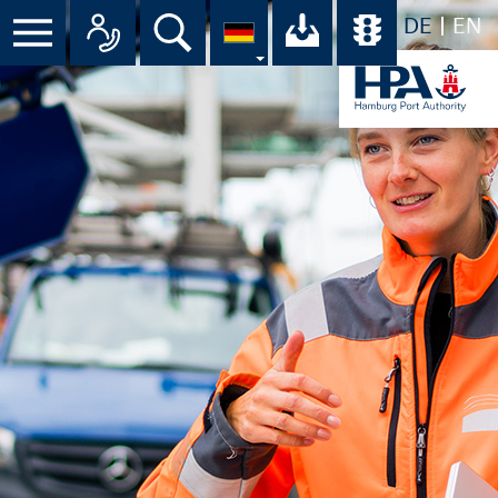
DE
EN
Menü
Alle Ansprechpartner im Überbli
Suche
Ihr Download-C
Übersicht