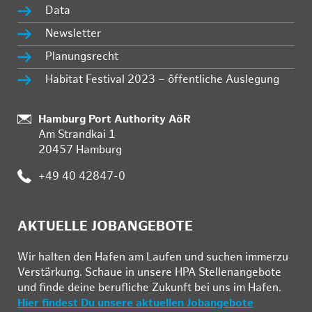
Data
Newsletter
Planungsrecht
Habitat Festival 2023 – öffentliche Auslegung
:
Hamburg Port Authority AöR
Am Strandkai 1
20457 Hamburg
:
+49 40 42847-0
AKTUELLE JOBANGEBOTE
Wir hal­ten den Ha­fen am Lau­fen und su­chen im­mer­zu
Ver­stär­kung. Schau­e in un­se­re HPA Stel­len­an­ge­bo­te
und fin­de deine be­ruf­li­che Zu­kunft bei uns im Ha­fen.
Hier findest Du unsere aktuellen Jobangebote