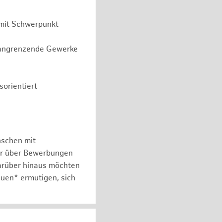
 mit Schwerpunkt
r angrenzende Gewerke
orientiert
nschen mit
er über Bewerbungen
arüber hinaus möchten
auen* ermutigen, sich