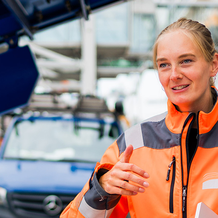
d-Center der HPA
cht aller Verkehrsmeldungen im Hafen am