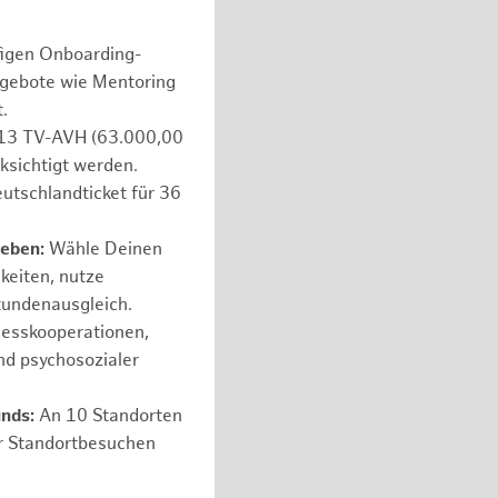
figen Onboarding-
ngebote wie Mentoring
.
e 13 TV-AVH (63.000,00
ksichtigt werden.
utschlandticket für 36
leben:
Wähle Deinen
hkeiten, nutze
tundenausgleich.
nesskooperationen,
nd psychosozialer
unds:
An 10 Standorten
er Standortbesuchen