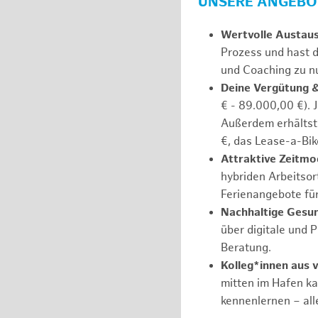
UNSERE ANGEBOT
Wertvolle Austau
Prozess und hast d
und Coaching zu nu
Deine Vergütung 
€ - 89.000,00 €). 
Außerdem erhältst 
€, das Lease-a-Bik
Attraktive Zeitmod
hybriden Arbeitsort
Ferienangebote fü
Nachhaltige Gesu
über digitale und 
Beratung.
Kolleg*innen aus 
mitten im Hafen k
kennenlernen – all