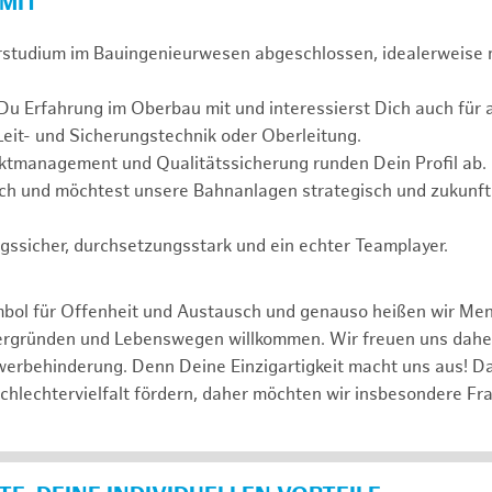
 MIT
rstudium im Bauingenieurwesen abgeschlossen, idealerweise
 Du Erfahrung im Oberbau mit und interessierst Dich auch fü
Leit- und Sicherungstechnik oder Oberleitung.
ektmanagement und Qualitätssicherung runden Dein Profil ab.
ch und möchtest unsere Bahnanlagen strategisch und zukunfts
gssicher, durchsetzungsstark und ein echter Teamplayer.
mbol für Offenheit und Austausch und genauso heißen wir Me
tergründen und Lebenswegen willkommen. Wir freuen uns dah
erbehinderung. Denn Deine Einzigartigkeit macht uns aus! D
schlechtervielfalt fördern, daher möchten wir insbesondere Fr