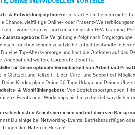
E, DEINE INDIVIDUELLEN VORTEILE
sch- & Entwicklungsoptionen:
Du startest mit einem mehrstu
ie Chance, vielfältige Online- oder Präsenz-Weiterbildungsa
tzen – vorne voran ist auch unser digitaler HPA-Learning-Port
& Zusatzangebote
: Die Vergütung erfolgt nach Entgeltgrupp
Je nach Funktion können zusätzliche Entgeltbestandteile berüc
Du eine Top-Altersvorsorge und hast die Optionen auf das De
e-Angebot und weitere Corporate Benefits.
elle für Deine optimale Vereinbarkeit von Arbeit und Privat
 in Gleitzeit und Teilzeit-, Elder-Care- und Sabbatical-Möglic
r Deine Kinder, plane Deine 30 Tage Urlaub und Deinen Übers
ndheits- & Wohlfühlangebote:
Von Betriebssportgruppen, Fit
Präsenz-Events und -Workshops bis hin zu betriebsärztlicher u
verschiedensten Arbeitsbereichen und mit diversen Backgro
annst Du einige bei Networking-Events, Betriebsausflügen od
e tragen den Hafen im Herzen!