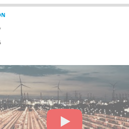
ON
y
5