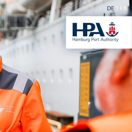
DE
EN