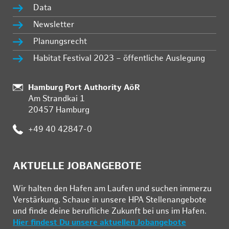
Data
Newsletter
Planungsrecht
Habitat Festival 2023 – öffentliche Auslegung
:
Hamburg Port Authority AöR
Am Strandkai 1
20457 Hamburg
:
+49 40 42847-0
AKTUELLE JOBANGEBOTE
Wir hal­ten den Ha­fen am Lau­fen und su­chen im­mer­zu
Ver­stär­kung. Schau­e in un­se­re HPA Stel­len­an­ge­bo­te
und fin­de deine be­ruf­li­che Zu­kunft bei uns im Ha­fen.
Hier findest Du unsere aktuellen Jobangebote