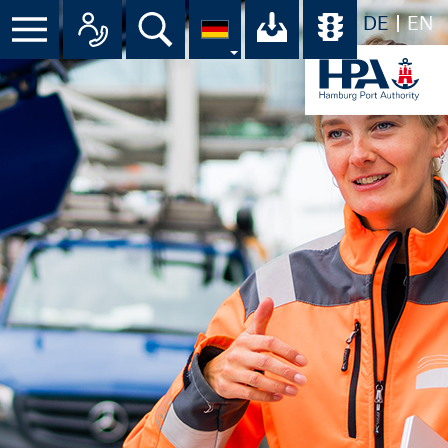
DE
EN
Menü
Alle Ansprechpartner im Überbli
Suche
Ihr Download-C
Übersicht