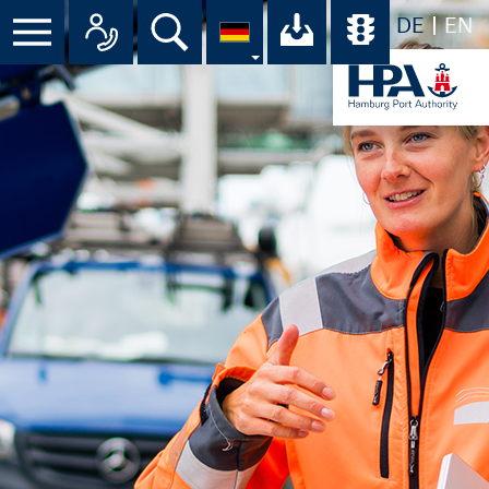
DE
EN
Menü
Alle Ansprechpartner im Überbli
Suche
Ihr Download-C
Übersicht