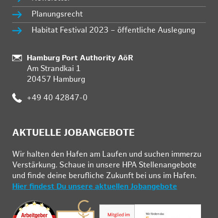
Planungsrecht
Habitat Festival 2023 – öffentliche Auslegung
:
Hamburg Port Authority AöR
Am Strandkai 1
20457 Hamburg
:
+49 40 42847-0
AKTUELLE JOBANGEBOTE
Wir hal­ten den Ha­fen am Lau­fen und su­chen im­mer­zu
Ver­stär­kung. Schau­e in un­se­re HPA Stel­len­an­ge­bo­te
und fin­de deine be­ruf­li­che Zu­kunft bei uns im Ha­fen.
Hier findest Du unsere aktuellen Jobangebote