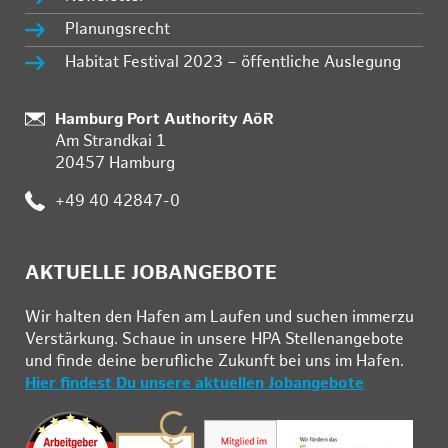
Planungsrecht
Habitat Festival 2023 – öffentliche Auslegung
:
Hamburg Port Authority AöR
Am Strandkai 1
20457 Hamburg
:
+49 40 42847-0
AKTUELLE JOBANGEBOTE
Wir hal­ten den Ha­fen am Lau­fen und su­chen im­mer­zu
Ver­stär­kung. Schau­e in un­se­re HPA Stel­len­an­ge­bo­te
und fin­de deine be­ruf­li­che Zu­kunft bei uns im Ha­fen.
Hier findest Du unsere aktuellen Jobangebote