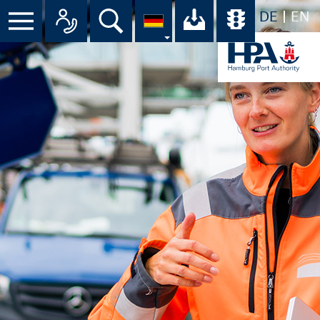
DE
EN
Menü
Alle Ansprechpartner im Überbli
Suche
Ihr Download-C
Übersicht