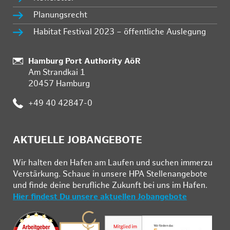
Planungsrecht
Habitat Festival 2023 – öffentliche Auslegung
Standort:
Hamburg Port Authority AöR
Am Strandkai 1
20457 Hamburg
Telefon:
+49 40 42847-0
AKTUELLE JOBANGEBOTE
Wir hal­ten den Ha­fen am Lau­fen und su­chen im­mer­zu
Ver­stär­kung. Schau­e in un­se­re HPA Stel­len­an­ge­bo­te
und fin­de deine be­ruf­li­che Zu­kunft bei uns im Ha­fen.
Hier findest Du unsere aktuellen Jobangebote