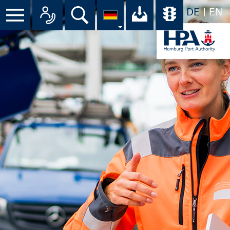
DE
EN
Suche
Ihr Download-C
Übersicht