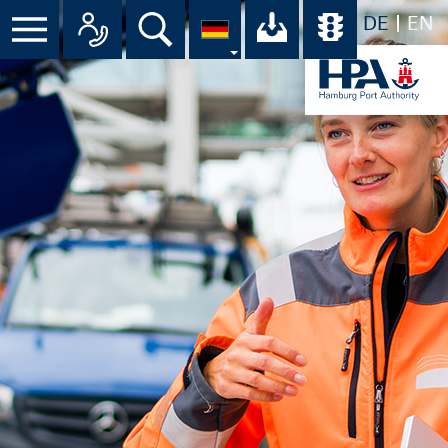
DE
EN
Menü
Alle Ansprechpartner im Überbli
Suche
Ihr Download-C
Übersicht