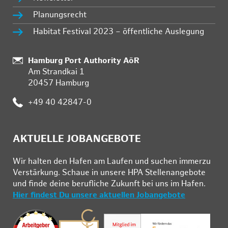
Planungsrecht
Habitat Festival 2023 – öffentliche Auslegung
:
Hamburg Port Authority AöR
Am Strandkai 1
20457 Hamburg
:
+49 40 42847-0
AKTUELLE JOBANGEBOTE
Wir hal­ten den Ha­fen am Lau­fen und su­chen im­mer­zu
Ver­stär­kung. Schau­e in un­se­re HPA Stel­len­an­ge­bo­te
und fin­de deine be­ruf­li­che Zu­kunft bei uns im Ha­fen.
Hier findest Du unsere aktuellen Jobangebote