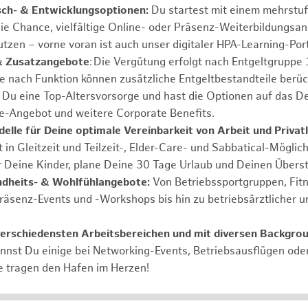
sch- & Entwicklungsoptionen:
Du startest mit einem mehrstu
ie Chance, vielfältige Online- oder Präsenz-Weiterbildungsa
tzen – vorne voran ist auch unser digitaler HPA-Learning-Port
& Zusatzangebote
: Die Vergütung erfolgt nach Entgeltgrupp
Je nach Funktion können zusätzliche Entgeltbestandteile berüc
Du eine Top-Altersvorsorge und hast die Optionen auf das De
e-Angebot und weitere Corporate Benefits.
elle für Deine optimale Vereinbarkeit von Arbeit und Privat
 in Gleitzeit und Teilzeit-, Elder-Care- und Sabbatical-Möglic
r Deine Kinder, plane Deine 30 Tage Urlaub und Deinen Übers
ndheits- & Wohlfühlangebote:
Von Betriebssportgruppen, Fit
Präsenz-Events und -Workshops bis hin zu betriebsärztlicher u
verschiedensten Arbeitsbereichen und mit diversen Backgro
annst Du einige bei Networking-Events, Betriebsausflügen od
e tragen den Hafen im Herzen!