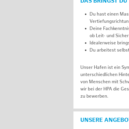
DAS BRINGST DU
Du hast einen Mast
Vertiefungsrichtun
Deine Fachkenntnis
ob Leit- und Siche
Idealerweise brin
Du arbeitest selbs
Unser Hafen ist ein Sy
unterschiedlichen Hin
von Menschen mit Schw
wir bei der HPA die Ge
zu bewerben.
UNSERE ANGEBOT