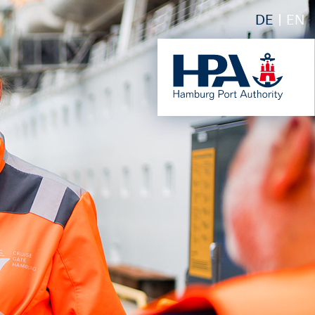
DE
EN