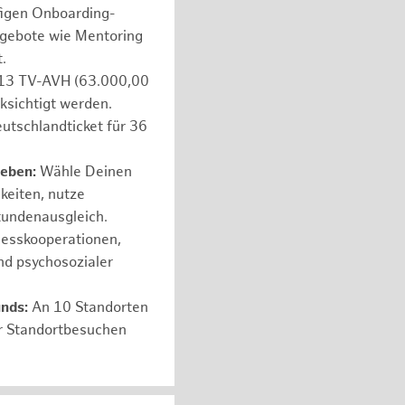
figen Onboarding-
ngebote wie Mentoring
.
e 13 TV-AVH (63.000,00
ksichtigt werden.
utschlandticket für 36
leben:
Wähle Deinen
hkeiten, nutze
tundenausgleich.
nesskooperationen,
nd psychosozialer
unds:
An 10 Standorten
er Standortbesuchen