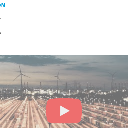
ON
y
5