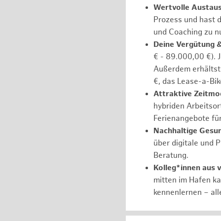
Wertvolle Austau
Prozess und hast d
und Coaching zu nu
Deine Vergütung 
€ - 89.000,00 €). 
Außerdem erhältst 
€, das Lease-a-Bik
Attraktive Zeitmod
hybriden Arbeitsort
Ferienangebote fü
Nachhaltige Gesu
über digitale und 
Beratung.
Kolleg*innen aus 
mitten im Hafen k
kennenlernen – all