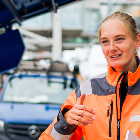
ick
d-Center der HPA
cht aller Verkehrsmeldungen im Hafen am