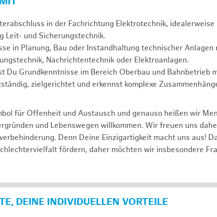
 MIT
erabschluss in der Fachrichtung Elektrotechnik, idealerweise 
g Leit- und Sicherungstechnik.
se in Planung, Bau oder Instandhaltung technischer Anlagen r
rungstechnik, Nachrichtentechnik oder Elektroanlagen.
gst Du Grundkenntnisse im Bereich Oberbau und Bahnbetrieb m
tständig, zielgerichtet und erkennst komplexe Zusammenhänge
mbol für Offenheit und Austausch und genauso heißen wir Me
tergründen und Lebenswegen willkommen. Wir freuen uns dah
erbehinderung. Denn Deine Einzigartigkeit macht uns aus! D
schlechtervielfalt fördern, daher möchten wir insbesondere Fr
E, DEINE INDIVIDUELLEN VORTEILE