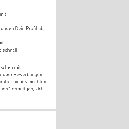
mit
unden Dein Profil ab,
it.
 schnell.
nschen mit
er über Bewerbungen
arüber hinaus möchten
auen* ermutigen, sich