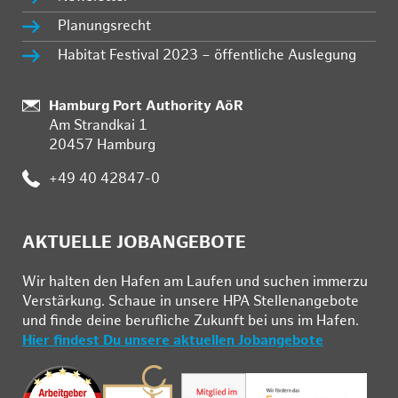
Planungsrecht
Habitat Festival 2023 – öffentliche Auslegung
Standort:
Hamburg Port Authority AöR
Am Strandkai 1
20457 Hamburg
Telefon:
+49 40 42847-0
AKTUELLE JOBANGEBOTE
Wir hal­ten den Ha­fen am Lau­fen und su­chen im­mer­zu
Ver­stär­kung. Schau­e in un­se­re HPA Stel­len­an­ge­bo­te
und fin­de deine be­ruf­li­che Zu­kunft bei uns im Ha­fen.
Hier findest Du unsere aktuellen Jobangebote