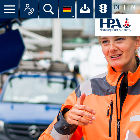
DE
EN
Menü
Alle Ansprechpartner im Überbli
Suche
Ihr Download-C
Übersicht